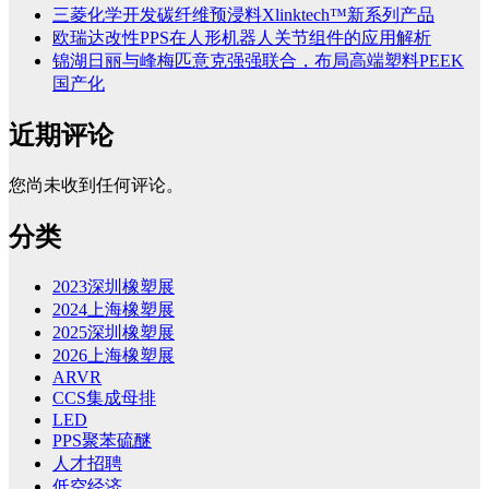
三菱化学开发碳纤维预浸料Xlinktech™新系列产品
欧瑞达改性PPS在人形机器人关节组件的应用解析
锦湖日丽与峰梅匹意克强强联合，布局高端塑料PEEK
国产化
近期评论
您尚未收到任何评论。
分类
2023深圳橡塑展
2024上海橡塑展
2025深圳橡塑展
2026上海橡塑展
ARVR
CCS集成母排
LED
PPS聚苯硫醚
人才招聘
低空经济