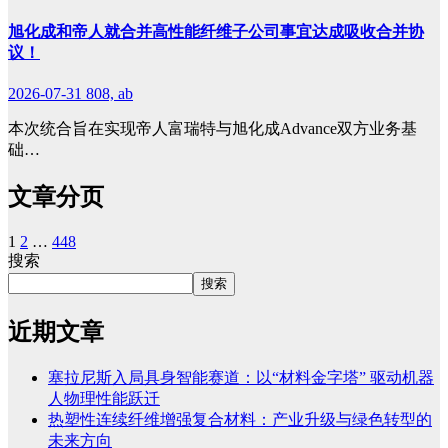
旭化成和帝人就合并高性能纤维子公司事宜达成吸收合并协
议！
2026-07-31
808, ab
本次统合旨在实现帝人富瑞特与旭化成Advance双方业务基
础…
文章分页
1
2
…
448
搜索
搜索
近期文章
塞拉尼斯入局具身智能赛道：以“材料金字塔” 驱动机器
人物理性能跃迁
热塑性连续纤维增强复合材料：产业升级与绿色转型的
未来方向