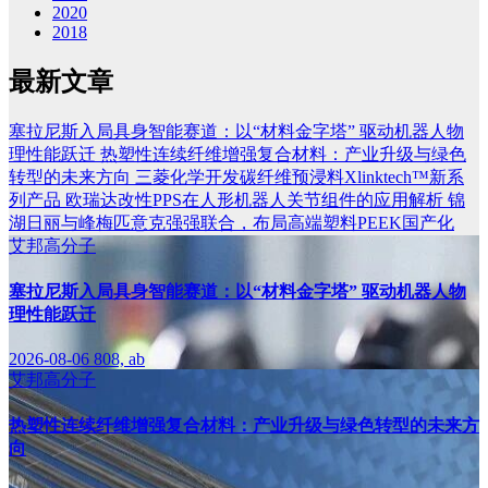
2020
2018
最新文章
塞拉尼斯入局具身智能赛道：以“材料金字塔” 驱动机器人物
理性能跃迁
热塑性连续纤维增强复合材料：产业升级与绿色
转型的未来方向
三菱化学开发碳纤维预浸料Xlinktech™新系
列产品
欧瑞达改性PPS在人形机器人关节组件的应用解析
锦
湖日丽与峰梅匹意克强强联合，布局高端塑料PEEK国产化
艾邦高分子
塞拉尼斯入局具身智能赛道：以“材料金字塔” 驱动机器人物
理性能跃迁
2026-08-06
808, ab
艾邦高分子
热塑性连续纤维增强复合材料：产业升级与绿色转型的未来方
向