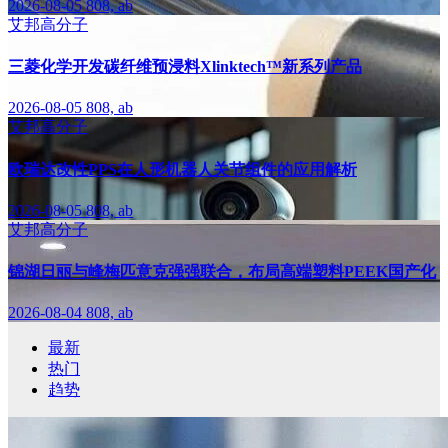
2026-08-05
808, ab
艾邦高分子
三菱化学开发碳纤维预浸料Xlinktech™新系列产品
2026-08-05
808, ab
艾邦高分子
欧瑞达改性PPS在人形机器人关节组件的应用解析
2026-08-05
808, ab
艾邦高分子
锦湖日丽与峰梅匹意克强强联合，布局高端塑料PEEK国产化
2026-08-04
808, ab
最新
热门
趋势