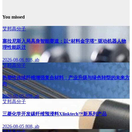
You missed
艾邦高分子
塞拉尼斯入局具身智能赛道：以“材料金字塔” 驱动机器人物
理性能跃迁
2026-08-06
808, ab
艾邦高分子
热塑性连续纤维增强复合材料：产业升级与绿色转型的未来方
向
2026-08-05
808, ab
艾邦高分子
三菱化学开发碳纤维预浸料Xlinktech™新系列产品
2026-08-05
808, ab
艾邦高分子