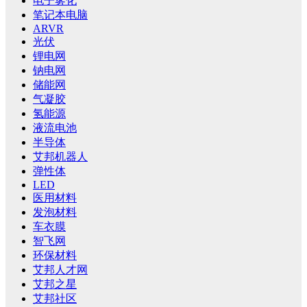
电子雾化
笔记本电脑
ARVR
光伏
锂电网
钠电网
储能网
气凝胶
氢能源
液流电池
半导体
艾邦机器人
弹性体
LED
医用材料
发泡材料
车衣膜
智飞网
环保材料
艾邦人才网
艾邦之星
艾邦社区