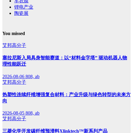
车衣膜
锂电产业
陶瓷展
You missed
艾邦高分子
塞拉尼斯入局具身智能赛道：以“材料金字塔” 驱动机器人物
理性能跃迁
2026-08-06
808, ab
艾邦高分子
热塑性连续纤维增强复合材料：产业升级与绿色转型的未来方
向
2026-08-05
808, ab
艾邦高分子
三菱化学开发碳纤维预浸料Xlinktech™新系列产品