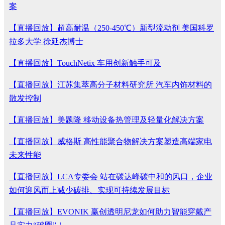
案
【直播回放】超高耐温（250-450℃）新型流动剂 美国科罗
拉多大学 徐延杰博士
【直播回放】TouchNetix 车用创新触手可及
【直播回放】江苏集萃高分子材料研究所 汽车内饰材料的
散发控制
【直播回放】美题隆 移动设备热管理及轻量化解决方案
【直播回放】威格斯 高性能聚合物解决方案塑造高端家电
未来性能
【直播回放】LCA专委会 站在碳达峰碳中和的风口，企业
如何迎风而上减少碳排、实现可持续发展目标
【直播回放】EVONIK 赢创透明尼龙如何助力智能穿戴产