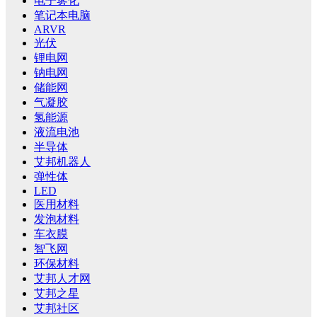
电子雾化
笔记本电脑
ARVR
光伏
锂电网
钠电网
储能网
气凝胶
氢能源
液流电池
半导体
艾邦机器人
弹性体
LED
医用材料
发泡材料
车衣膜
智飞网
环保材料
艾邦人才网
艾邦之星
艾邦社区