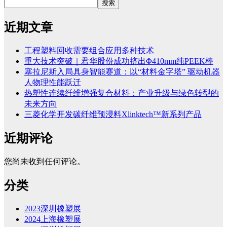
搜索
近期文章
工程塑料回收需要组合应用多种技术
重大技术突破｜君华股份成功挤出Φ410mm纯PEEK棒
塞拉尼斯入局具身智能赛道：以“材料金字塔” 驱动机器
人物理性能跃迁
热塑性连续纤维增强复合材料：产业升级与绿色转型的
未来方向
三菱化学开发碳纤维预浸料Xlinktech™新系列产品
近期评论
您尚未收到任何评论。
分类
2023深圳橡塑展
2024上海橡塑展