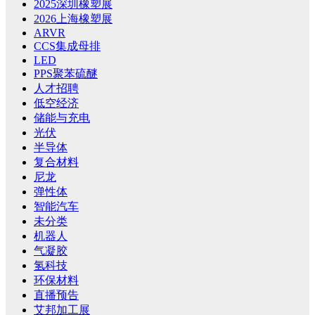
2025深圳橡塑展
2026上海橡塑展
ARVR
CCS集成母排
LED
PPS聚苯硫醚
人才招聘
低空经济
储能与充电
光伏
半导体
复合材料
尼龙
弹性体
智能汽车
未分类
机器人
气凝胶
氢科技
环保材料
直播预告
艾邦加工展