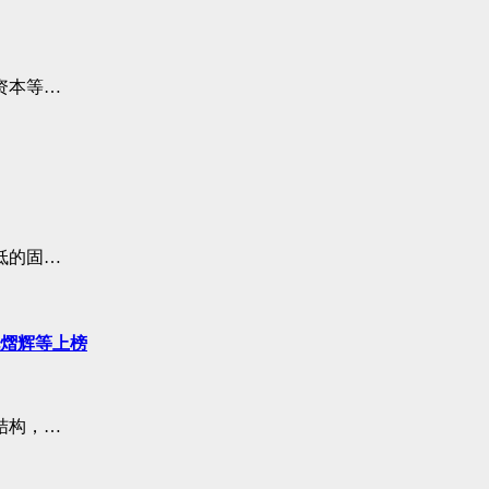
资本等…
低的固…
锐熠辉等上榜
结构，…