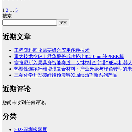
1
2
…
5
搜索
搜索
近期文章
工程塑料回收需要组合应用多种技术
重大技术突破｜君华股份成功挤出Φ410mm纯PEEK棒
塞拉尼斯入局具身智能赛道：以“材料金字塔” 驱动机器
热塑性连续纤维增强复合材料：产业升级与绿色转型的未
三菱化学开发碳纤维预浸料Xlinktech™新系列产品
近期评论
您尚未收到任何评论。
分类
2023深圳橡塑展