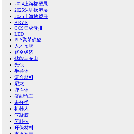
2024上海橡塑展
2025深圳橡塑展
2026上海橡塑展
ARVR
CCS集成母排
LED
PPS聚苯硫醚
人才招聘
低空经济
储能与充电
光伏
半导体
复合材料
尼龙
弹性体
智能汽车
未分类
机器人
气凝胶
氢科技
环保材料
直播预告