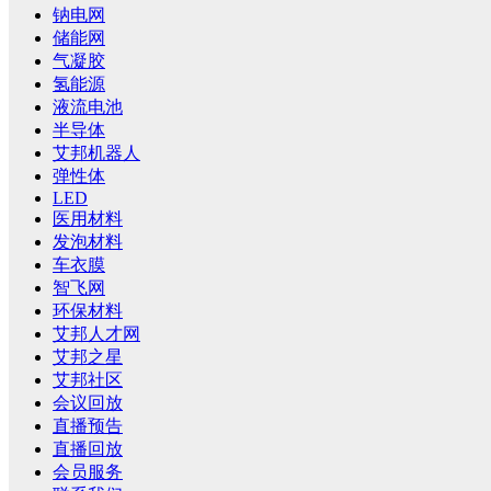
钠电网
储能网
气凝胶
氢能源
液流电池
半导体
艾邦机器人
弹性体
LED
医用材料
发泡材料
车衣膜
智飞网
环保材料
艾邦人才网
艾邦之星
艾邦社区
会议回放
直播预告
直播回放
会员服务