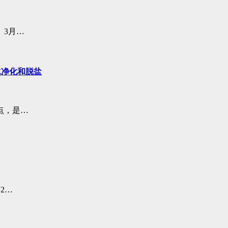
。3月…
水净化和脱盐
点，是…
2…