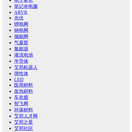
电子雾化
笔记本电脑
ARVR
光伏
锂电网
钠电网
储能网
气凝胶
氢能源
液流电池
半导体
艾邦机器人
弹性体
LED
医用材料
发泡材料
车衣膜
智飞网
环保材料
艾邦人才网
艾邦之星
艾邦社区