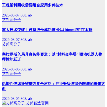
工程塑料回收需要组合应用多种技术
2026-08-07
808, ab
艾邦高分子
重大技术突破｜君华股份成功挤出Φ410mm纯PEEK棒
2026-08-07
808, ab
艾邦高分子
塞拉尼斯入局具身智能赛道：以“材料金字塔” 驱动机器人物
理性能跃迁
2026-08-06
808, ab
艾邦高分子
热塑性连续纤维增强复合材料：产业升级与绿色转型的未来方
向
2026-08-05
808, ab