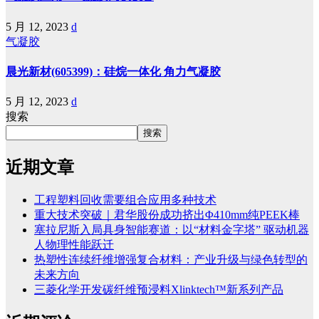
5 月 12, 2023
d
气凝胶
晨光新材(605399)：硅烷一体化 角力气凝胶
5 月 12, 2023
d
搜索
搜索
近期文章
工程塑料回收需要组合应用多种技术
重大技术突破｜君华股份成功挤出Φ410mm纯PEEK棒
塞拉尼斯入局具身智能赛道：以“材料金字塔” 驱动机器
人物理性能跃迁
热塑性连续纤维增强复合材料：产业升级与绿色转型的
未来方向
三菱化学开发碳纤维预浸料Xlinktech™新系列产品