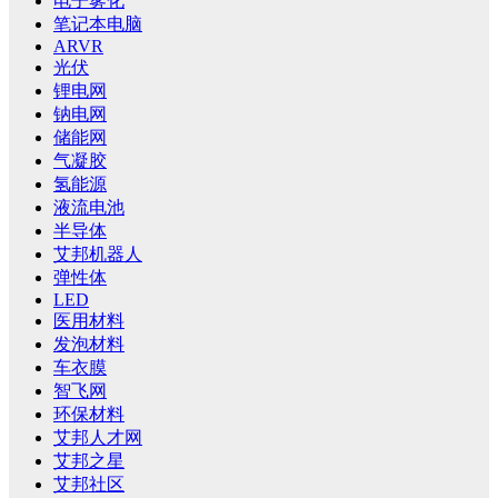
电子雾化
笔记本电脑
ARVR
光伏
锂电网
钠电网
储能网
气凝胶
氢能源
液流电池
半导体
艾邦机器人
弹性体
LED
医用材料
发泡材料
车衣膜
智飞网
环保材料
艾邦人才网
艾邦之星
艾邦社区