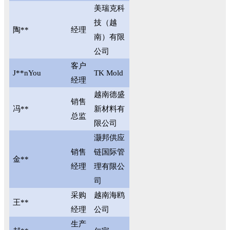
美瑞克科
技（越
陶**
经理
南）有限
公司
客户
J**nYou
TK Mold
经理
越南德盛
销售
冯**
新材料有
总监
限公司
灏邦供应
销售
链国际管
金**
经理
理有限公
司
采购
越南海鸥
王**
经理
公司
生产