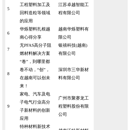
工程塑料加工及
江苏卓越智能工
5
回料造粒等领域
程有限公司
的应用
华烁塑料扎根越
越南华烁塑料有
6
南心得分享
限公司
无PFAS高分子阻
银禧科技(越南)
7
燃材料解决方案
有限公司
“卷”，到哪里都
卷不动，“创”，
深圳市三华新材
8
在越南可以创未
料有限公司
来！
家电、汽车及电
广州市聚赛龙工
子电气行业高分
9
程塑料股份有限
子新材料的创新
公司
应用
特种材料新技术