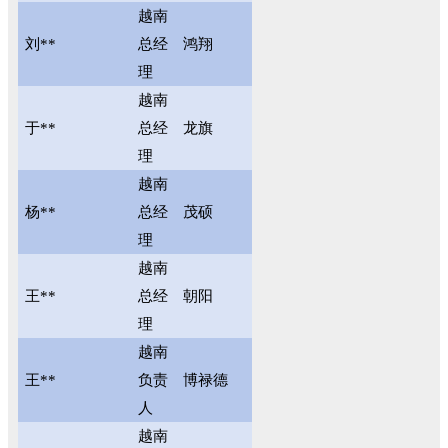
越南
刘**
总经
鸿翔
理
越南
于**
总经
龙旗
理
越南
杨**
总经
茂硕
理
越南
王**
总经
朝阳
理
越南
王**
负责
博禄德
人
越南