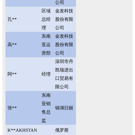
公司
区域
金发科技
孔**
总经
股份有限
理
公司
东南
金发科技
高**
亚运
股份有限
营部
公司
深圳市丹
凯瑞进出
阿**
经理
口贸易有
限公司
东南
亚销
张**
锦湖日丽
售总
监
K**AKHSTAN
俄罗斯