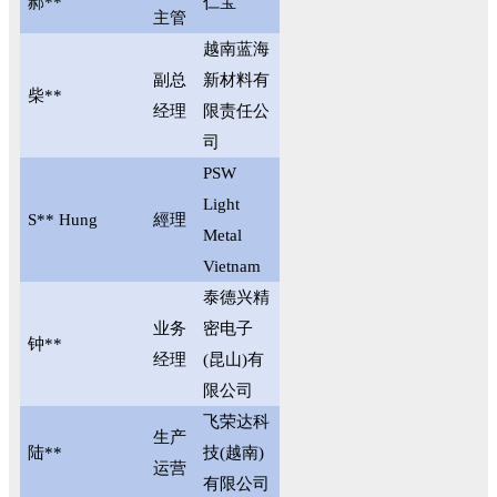
郝**
仁宝
主管
越南蓝海
副总
新材料有
柴**
经理
限责任公
司
PSW
Light
S** Hung
經理
Metal
Vietnam
泰德兴精
业务
密电子
钟**
经理
(昆山)有
限公司
飞荣达科
生产
陆**
技(越南)
运营
有限公司