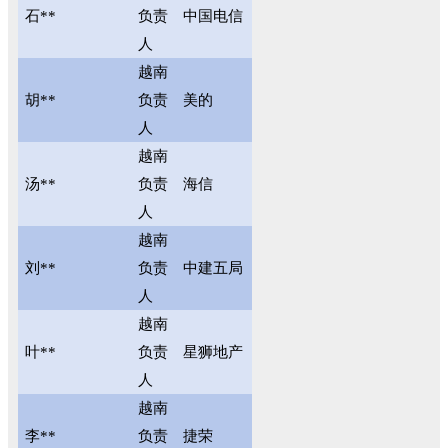
石**
负责
中国电信
人
越南
胡**
负责
美的
人
越南
汤**
负责
海信
人
越南
刘**
负责
中建五局
人
越南
叶**
负责
星狮地产
人
越南
李**
负责
捷荣