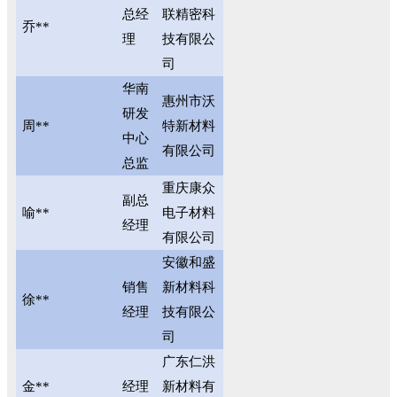
总经
联精密科
乔**
理
技有限公
司
华南
惠州市沃
研发
周**
特新材料
中心
有限公司
总监
重庆康众
副总
喻**
电子材料
经理
有限公司
安徽和盛
销售
新材料科
徐**
经理
技有限公
司
广东仁洪
金**
经理
新材料有