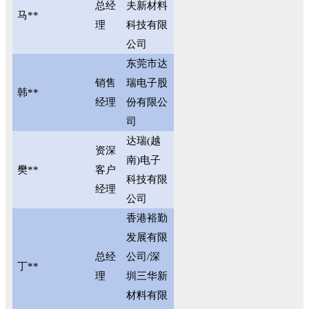
总经
夫新材料
马**
理
科技有限
公司
东莞市达
销售
瑞电子股
韩**
经理
份有限公
司
达瑞(越
资深
南)电子
樊**
客户
科技有限
经理
公司
香港裕勤
发展有限
总经
公司/深
丁**
理
圳三华新
材料有限