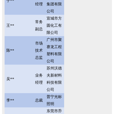
于**
经理
集团有限
公司
宣城市方
常务
王**
圆化工有
副总
限公司
广州市聚
市场
赛龙工程
陈**
技术
塑料有限
总监
公司
苏州沃德
业务
夫新材料
吴**
经理
科技有限
公司
普宁光标
李**
总裁
照明
东莞市乔