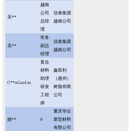
越南
公司
信泰集团
吴**
总经
越南公司
理
常务
信泰集团
吴**
副总
越南公司
经理
复合
材料
鑫双利
助理
（惠州）
C**nGaoLin
研发
树脂有限
工程
公司
师
重庆华众
姚**
0
新型材料
有限公司