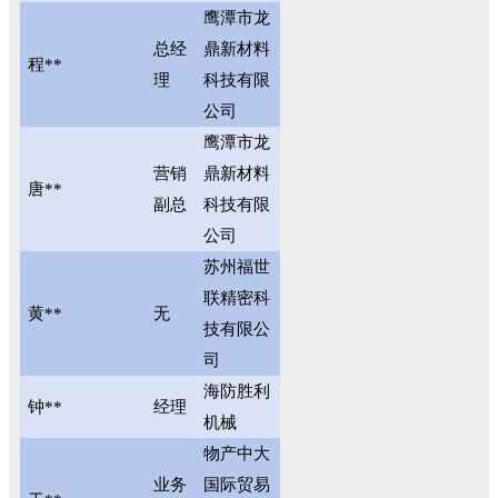
鹰潭市龙
总经
鼎新材料
程**
理
科技有限
公司
鹰潭市龙
营销
鼎新材料
唐**
副总
科技有限
公司
苏州福世
联精密科
黄**
无
技有限公
司
海防胜利
钟**
经理
机械
物产中大
业务
国际贸易