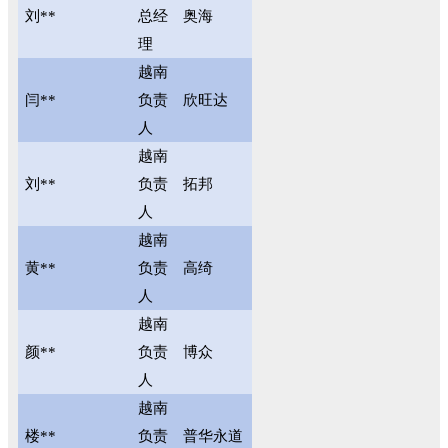
刘**
总经
奥海
理
越南
闫**
负责
欣旺达
人
越南
刘**
负责
拓邦
人
越南
黄**
负责
高绮
人
越南
颜**
负责
博众
人
越南
楼**
负责
普华永道