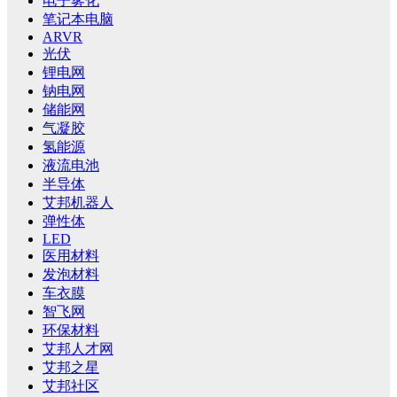
电子雾化
笔记本电脑
ARVR
光伏
锂电网
钠电网
储能网
气凝胶
氢能源
液流电池
半导体
艾邦机器人
弹性体
LED
医用材料
发泡材料
车衣膜
智飞网
环保材料
艾邦人才网
艾邦之星
艾邦社区