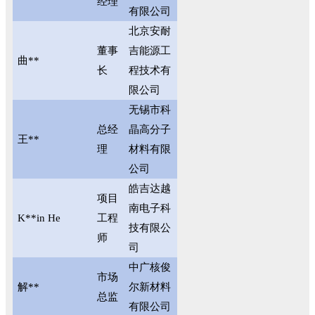
经理
有限公司
北京安耐
董事
吉能源工
曲**
长
程技术有
限公司
无锡市科
总经
晶高分子
王**
理
材料有限
公司
皓吉达越
项目
南电子科
K**in He
工程
技有限公
师
司
中广核俊
市场
解**
尔新材料
总监
有限公司