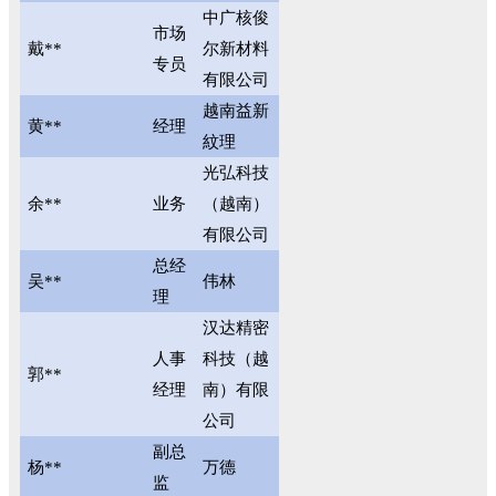
中广核俊
市场
戴**
尔新材料
专员
有限公司
越南益新
黄**
经理
紋理
光弘科技
余**
业务
（越南）
有限公司
总经
吴**
伟林
理
汉达精密
人事
科技（越
郭**
经理
南）有限
公司
副总
杨**
万德
监