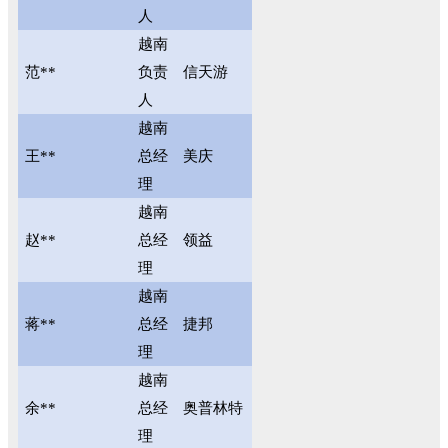
人
越南
范**
负责
信天游
人
越南
王**
总经
美庆
理
越南
赵**
总经
领益
理
越南
蒋**
总经
捷邦
理
越南
余**
总经
奥普林特
理