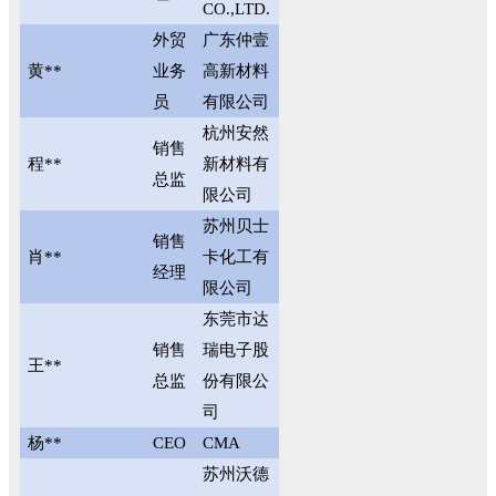
CO.,LTD.
外贸
广东仲壹
黄**
业务
高新材料
员
有限公司
杭州安然
销售
程**
新材料有
总监
限公司
苏州贝士
销售
肖**
卡化工有
经理
限公司
东莞市达
销售
瑞电子股
王**
总监
份有限公
司
杨**
CEO
CMA
苏州沃德