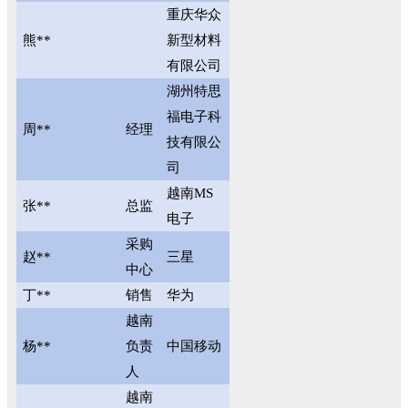
重庆华众
熊**
新型材料
有限公司
湖州特思
福电子科
周**
经理
技有限公
司
越南MS
张**
总监
电子
采购
赵**
三星
中心
丁**
销售
华为
越南
杨**
负责
中国移动
人
越南