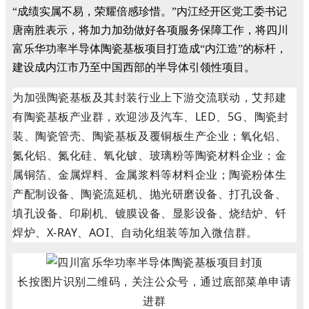
“成绩实属不易，荣耀倍感珍惜。”内江经开区党工委书记
唐南胜表示，将加力加劲做好各项服务保障工作，将四川
富乐华功率半导体陶瓷基板项目打造成“内江造”的标杆，
建设成内江市乃至中国西部的半导体引领性项目。
为加强陶瓷基板及其封装行业上下游交流联动，艾邦建
有陶瓷基板产业群，欢迎涉及汽车、LED、5G、陶瓷封
装、陶瓷管壳、陶瓷基板及覆铜板生产企业；氧化铝、
氮化铝、氮化硅、氧化铍、玻璃粉等陶瓷材料企业；金
属铜箔、金属焊料、金属浆料等材料企业；陶瓷粉体生
产配制设备、陶瓷流延机、抛光研磨设备、打孔设备、
填孔设备、印刷机、镀膜设备、显影设备、烧结炉、钎
焊炉、X-RAY、AOI、自动化组装等加入微信群。
长按图片识别二维码，关注公众号，通过底部菜单申请
进群