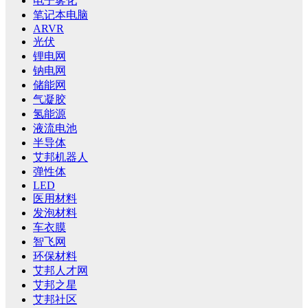
电子雾化
笔记本电脑
ARVR
光伏
锂电网
钠电网
储能网
气凝胶
氢能源
液流电池
半导体
艾邦机器人
弹性体
LED
医用材料
发泡材料
车衣膜
智飞网
环保材料
艾邦人才网
艾邦之星
艾邦社区