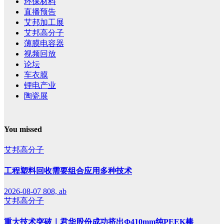
环保材料
直播预告
艾邦加工展
艾邦高分子
薄膜电容器
视频回放
论坛
车衣膜
锂电产业
陶瓷展
You missed
艾邦高分子
工程塑料回收需要组合应用多种技术
2026-08-07
808, ab
艾邦高分子
重大技术突破｜君华股份成功挤出Φ410mm纯PEEK棒