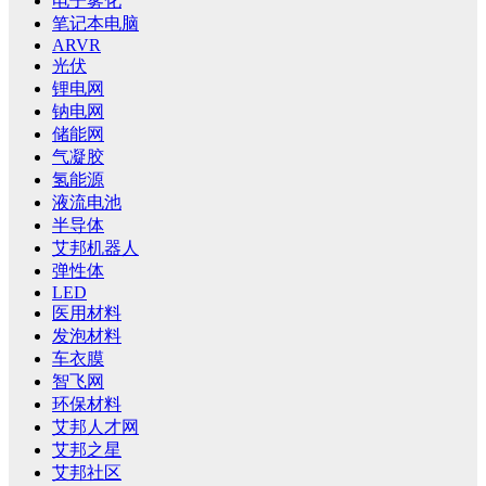
电子雾化
笔记本电脑
ARVR
光伏
锂电网
钠电网
储能网
气凝胶
氢能源
液流电池
半导体
艾邦机器人
弹性体
LED
医用材料
发泡材料
车衣膜
智飞网
环保材料
艾邦人才网
艾邦之星
艾邦社区