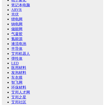
电子雾化
笔记本电脑
ARVR
光伏
锂电网
钠电网
储能网
气凝胶
氢能源
液流电池
半导体
艾邦机器人
弹性体
LED
医用材料
发泡材料
车衣膜
智飞网
环保材料
艾邦人才网
艾邦之星
艾邦社区