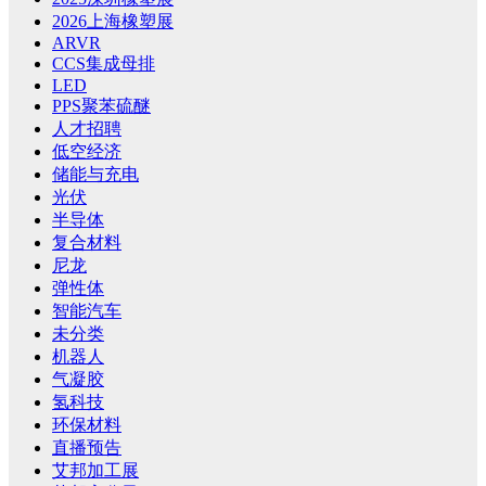
2026上海橡塑展
ARVR
CCS集成母排
LED
PPS聚苯硫醚
人才招聘
低空经济
储能与充电
光伏
半导体
复合材料
尼龙
弹性体
智能汽车
未分类
机器人
气凝胶
氢科技
环保材料
直播预告
艾邦加工展