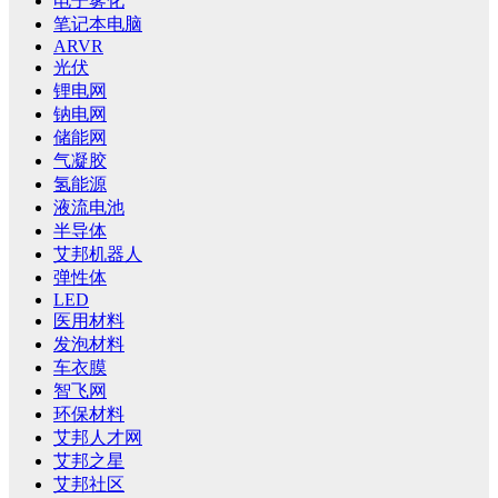
电子雾化
笔记本电脑
ARVR
光伏
锂电网
钠电网
储能网
气凝胶
氢能源
液流电池
半导体
艾邦机器人
弹性体
LED
医用材料
发泡材料
车衣膜
智飞网
环保材料
艾邦人才网
艾邦之星
艾邦社区