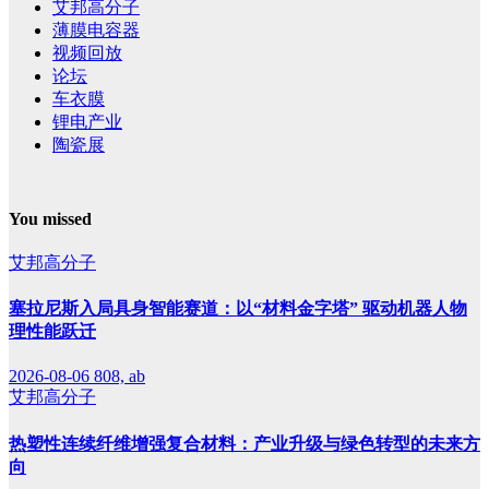
艾邦高分子
薄膜电容器
视频回放
论坛
车衣膜
锂电产业
陶瓷展
You missed
艾邦高分子
塞拉尼斯入局具身智能赛道：以“材料金字塔” 驱动机器人物
理性能跃迁
2026-08-06
808, ab
艾邦高分子
热塑性连续纤维增强复合材料：产业升级与绿色转型的未来方
向