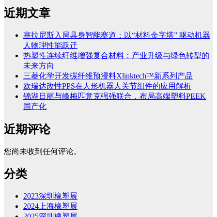
近期文章
塞拉尼斯入局具身智能赛道：以“材料金字塔” 驱动机器
人物理性能跃迁
热塑性连续纤维增强复合材料：产业升级与绿色转型的
未来方向
三菱化学开发碳纤维预浸料Xlinktech™新系列产品
欧瑞达改性PPS在人形机器人关节组件的应用解析
锦湖日丽与峰梅匹意克强强联合，布局高端塑料PEEK
国产化
近期评论
您尚未收到任何评论。
分类
2023深圳橡塑展
2024上海橡塑展
2025深圳橡塑展