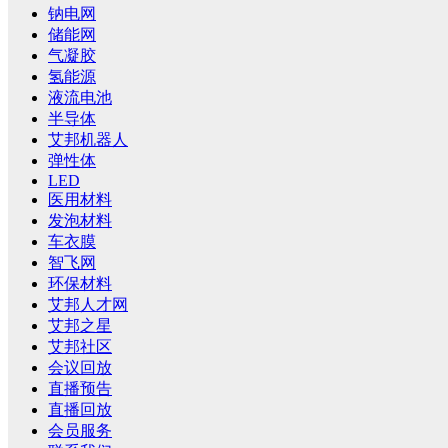
钠电网
储能网
气凝胶
氢能源
液流电池
半导体
艾邦机器人
弹性体
LED
医用材料
发泡材料
车衣膜
智飞网
环保材料
艾邦人才网
艾邦之星
艾邦社区
会议回放
直播预告
直播回放
会员服务