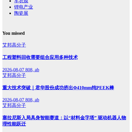
车衣膜
锂电产业
陶瓷展
You missed
艾邦高分子
工程塑料回收需要组合应用多种技术
2026-08-07
808, ab
艾邦高分子
重大技术突破｜君华股份成功挤出Φ410mm纯PEEK棒
2026-08-07
808, ab
艾邦高分子
塞拉尼斯入局具身智能赛道：以“材料金字塔” 驱动机器人物
理性能跃迁