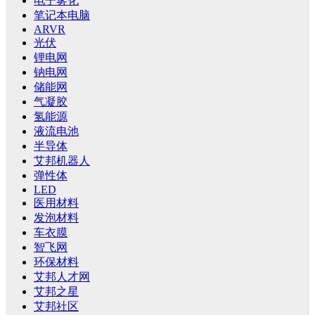
电子雾化
笔记本电脑
ARVR
光伏
锂电网
钠电网
储能网
气凝胶
氢能源
液流电池
半导体
艾邦机器人
弹性体
LED
医用材料
发泡材料
车衣膜
智飞网
环保材料
艾邦人才网
艾邦之星
艾邦社区