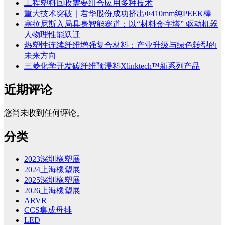
工程塑料回收需要组合应用多种技术
重大技术突破｜君华股份成功挤出Φ410mm纯PEEK棒
塞拉尼斯入局具身智能赛道：以“材料金字塔” 驱动机器
人物理性能跃迁
热塑性连续纤维增强复合材料：产业升级与绿色转型的
未来方向
三菱化学开发碳纤维预浸料Xlinktech™新系列产品
近期评论
您尚未收到任何评论。
分类
2023深圳橡塑展
2024上海橡塑展
2025深圳橡塑展
2026上海橡塑展
ARVR
CCS集成母排
LED