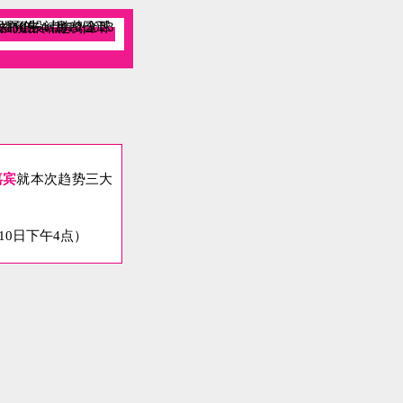
嘉宾
就本次趋势三大