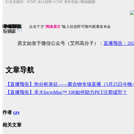
行业关键词：#CMF 设计趋势 # CMF 美学色板 #聚碳酸酯
点击下方“
阅读原文
”输入信息即可预约观看发布会
原文始发于微信公众号（艾邦高分子）：
直播预告：20
文章导航
【直播预告】热分析表征——聚合物专场直播（5月25日今晚
【直播预告】禾大IncroMax™ 100如何助力PET注塑成型？
作者
czy
相关文章