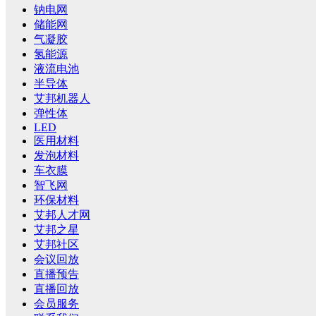
钠电网
储能网
气凝胶
氢能源
液流电池
半导体
艾邦机器人
弹性体
LED
医用材料
发泡材料
车衣膜
智飞网
环保材料
艾邦人才网
艾邦之星
艾邦社区
会议回放
直播预告
直播回放
会员服务