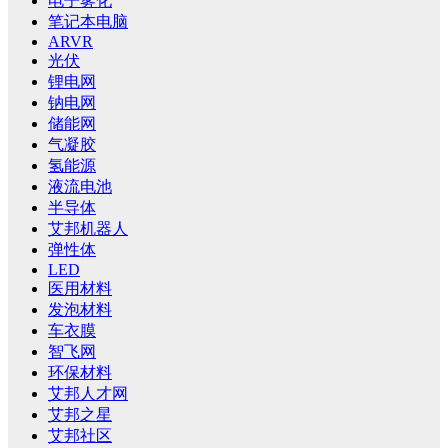
电子雾化
笔记本电脑
ARVR
光伏
锂电网
钠电网
储能网
气凝胶
氢能源
液流电池
半导体
艾邦机器人
弹性体
LED
医用材料
发泡材料
车衣膜
智飞网
环保材料
艾邦人才网
艾邦之星
艾邦社区