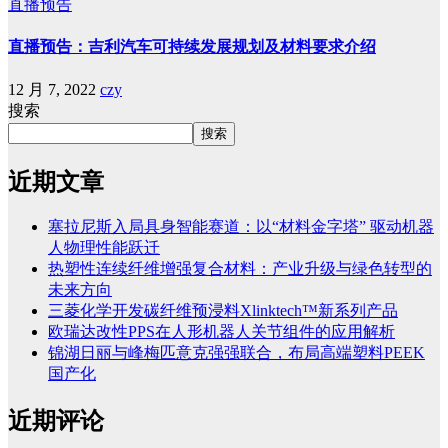
直播预告
直播预告：吉利汽车可持续发展规划及材料要求介绍
12 月 7, 2022
czy
搜索
搜索
近期文章
塞拉尼斯入局具身智能赛道：以“材料金字塔” 驱动机器
人物理性能跃迁
热塑性连续纤维增强复合材料：产业升级与绿色转型的
未来方向
三菱化学开发碳纤维预浸料Xlinktech™新系列产品
欧瑞达改性PPS在人形机器人关节组件的应用解析
锦湖日丽与峰梅匹意克强强联合，布局高端塑料PEEK
国产化
近期评论