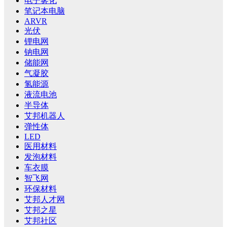
电子雾化
笔记本电脑
ARVR
光伏
锂电网
钠电网
储能网
气凝胶
氢能源
液流电池
半导体
艾邦机器人
弹性体
LED
医用材料
发泡材料
车衣膜
智飞网
环保材料
艾邦人才网
艾邦之星
艾邦社区