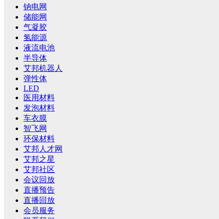
钠电网
储能网
气凝胶
氢能源
液流电池
半导体
艾邦机器人
弹性体
LED
医用材料
发泡材料
车衣膜
智飞网
环保材料
艾邦人才网
艾邦之星
艾邦社区
会议回放
直播预告
直播回放
会员服务