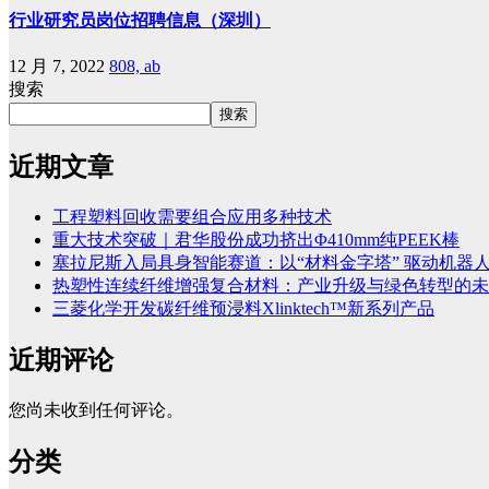
行业研究员岗位招聘信息（深圳）
12 月 7, 2022
808, ab
搜索
搜索
近期文章
工程塑料回收需要组合应用多种技术
重大技术突破｜君华股份成功挤出Φ410mm纯PEEK棒
塞拉尼斯入局具身智能赛道：以“材料金字塔” 驱动机器
热塑性连续纤维增强复合材料：产业升级与绿色转型的未
三菱化学开发碳纤维预浸料Xlinktech™新系列产品
近期评论
您尚未收到任何评论。
分类