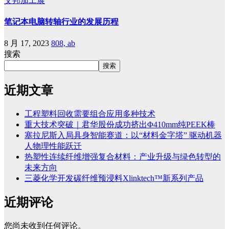
艾邦加工展
笔记本电脑转轴行业的发展历程
8 月 17, 2023
808, ab
搜索
搜索
近期文章
工程塑料回收需要组合应用多种技术
重大技术突破｜君华股份成功挤出Φ410mm纯PEEK棒
塞拉尼斯入局具身智能赛道：以“材料金字塔” 驱动机器
人物理性能跃迁
热塑性连续纤维增强复合材料：产业升级与绿色转型的
未来方向
三菱化学开发碳纤维预浸料Xlinktech™新系列产品
近期评论
您尚未收到任何评论。