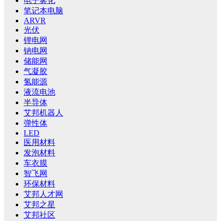
电子雾化
笔记本电脑
ARVR
光伏
锂电网
钠电网
储能网
气凝胶
氢能源
液流电池
半导体
艾邦机器人
弹性体
LED
医用材料
发泡材料
车衣膜
智飞网
环保材料
艾邦人才网
艾邦之星
艾邦社区