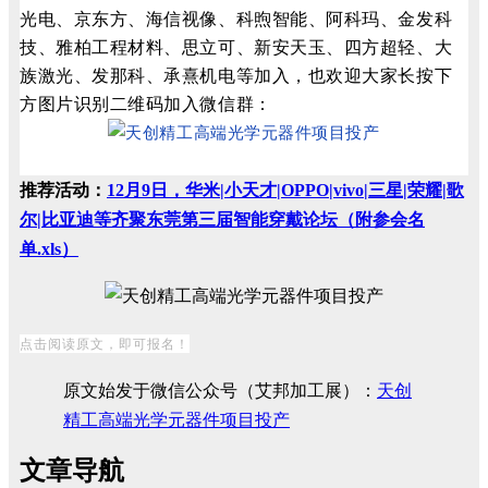
光电、京东方、海信视像、科煦智能、阿科玛、金发科
技、雅柏工程材料、思立可、新安天玉、四方超轻、大
族激光、发那科、承熹机电等加入，也欢迎大家长按下
方图片识别二维码加入微信群：
推荐活动：
12月9日，华米|小天才|OPPO|vivo|三星|荣耀|歌
尔|比亚迪等齐聚东莞第三届智能穿戴论坛（附参会名
单.xls）
点击阅读原文，即可报名！
原文始发于微信公众号（艾邦加工展）：
天创
精工高端光学元器件项目投产
文章导航