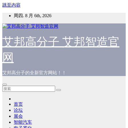
跳至内容
周四. 8 月 6th, 2026
艾邦高分子 艾邦智造官
网
艾邦高分子的全新官方网站！！
首页
论坛
展会
智能汽车