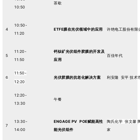
茶歇
10:50
10:50-
4
ETFE膜在光伏领域中的应用
许绝电工股份有限公
11:20
11:20-
钙钛矿光伏组件胶膜的开发及
5
百佳年代
11:50
应用
1
1:50-
6
光伏胶膜的抗老化解决方案
利安隆 安平 技术
12:
2
0
12:20-
午餐
13:30
13:30-
ENGAGE PV POE赋能高性
陶氏化学 张文馨
7
14:00
能光伏组件
家