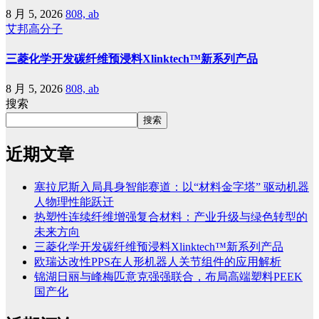
8 月 5, 2026
808, ab
艾邦高分子
三菱化学开发碳纤维预浸料Xlinktech™新系列产品
8 月 5, 2026
808, ab
搜索
搜索
近期文章
塞拉尼斯入局具身智能赛道：以“材料金字塔” 驱动机器
人物理性能跃迁
热塑性连续纤维增强复合材料：产业升级与绿色转型的
未来方向
三菱化学开发碳纤维预浸料Xlinktech™新系列产品
欧瑞达改性PPS在人形机器人关节组件的应用解析
锦湖日丽与峰梅匹意克强强联合，布局高端塑料PEEK
国产化