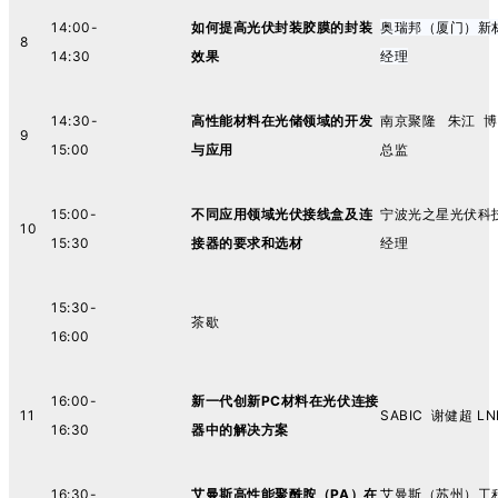
14:00-
如何提高光伏封装胶膜的封装
奥瑞邦（厦门）新
8
14:30
效果
经理
14:30-
高性能材料在光储领域的开发
南京聚隆 朱江 博
9
15:00
与应用
总监
15:00-
不同应用领域光伏接线盒及连
宁波光之星光伏科
10
15:30
接器的要求和选材
经理
15:30-
茶歇
16:00
16:00-
新一代创新PC材料在光伏连接
11
SABIC 谢健超 
16:30
器中的解决方案
16:30-
艾曼斯高性能聚酰胺（PA）在
艾曼斯（苏州）工