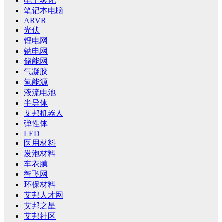
电子雾化
笔记本电脑
ARVR
光伏
锂电网
钠电网
储能网
气凝胶
氢能源
液流电池
半导体
艾邦机器人
弹性体
LED
医用材料
发泡材料
车衣膜
智飞网
环保材料
艾邦人才网
艾邦之星
艾邦社区