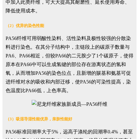
中加入此类纤维，可大大提高其耐磨性、延长使用寿命、
降低使用成本。
（2）优异的染色性能
PA56纤维可用弱酸性染料、活性染料及极性较强的分散染
料进行染色。在其分子结构中，主链段上的碳原子数量与
PA6、PA66相近，但较PA66的二元胺少了1个碳原子，使得
原本在PA66中可以生成氢键的部位存在游离状态的氢和
氧，从而增加PA56的染色位点，且新增的羰基和氨基可促
进纤维对水的吸收和内部迁移，使PA56的可染性提高，染
色温度比PA66低，上色率高。
（3）吸湿导湿性能优异，亲肤性能好
PA56标准回潮率大于5%，远高于涤纶的回潮率0.4%，甚至