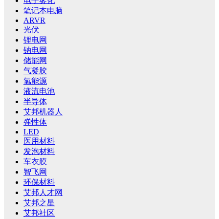
电子雾化
笔记本电脑
ARVR
光伏
锂电网
钠电网
储能网
气凝胶
氢能源
液流电池
半导体
艾邦机器人
弹性体
LED
医用材料
发泡材料
车衣膜
智飞网
环保材料
艾邦人才网
艾邦之星
艾邦社区