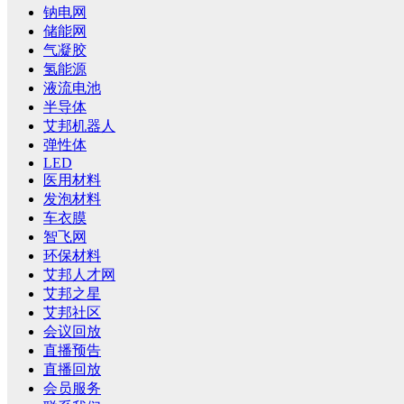
钠电网
储能网
气凝胶
氢能源
液流电池
半导体
艾邦机器人
弹性体
LED
医用材料
发泡材料
车衣膜
智飞网
环保材料
艾邦人才网
艾邦之星
艾邦社区
会议回放
直播预告
直播回放
会员服务