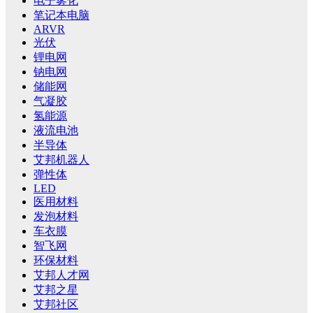
电子雾化
笔记本电脑
ARVR
光伏
锂电网
钠电网
储能网
气凝胶
氢能源
液流电池
半导体
艾邦机器人
弹性体
LED
医用材料
发泡材料
车衣膜
智飞网
环保材料
艾邦人才网
艾邦之星
艾邦社区