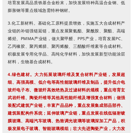
培育发展高品质铁基合金粉末，加快发展特种高温合金钢、低
膨胀钢等重点领域急需特种钢材。
3.化工新材料。基础化工原料提质增效，实施五大合成材料产
业链的补链强链延链，重点发展聚氨酯、聚酰胺、聚酯、高端
烯烃、PMMA产业链，做大聚甲醛、PPS产业，培育发展PC、
乙丙橡胶、聚丙烯腈、聚丙烯酸、三醋酸纤维素等合成材料。
积极发展专用化学品、高纯化学材料，加快发展新型功能涂层
材料，生物基合成材料。
4.
绿色建材。
大力拓展玻璃纤维及复合材料产业链，发展超
细、高强高模、低介电等高性能玻璃纤维及制品，提升低介电
玻纤电子布、微玻纤高效绝热及过滤材料的规模，
重点培育玄
武岩纤维、陶瓷纤维等其他高性能纤维及增强复合材料；
做强
装配式建筑产业链，丰富产品品种，重点发展集成部品部件、
建筑装配构件系统；
延伸玻璃产业链，重点发展在线低辐射镀
膜玻璃、高端汽车玻璃、热致调光玻璃等玻璃深加工产品，积
极发展电子玻璃、智能玻璃模组；壮大先进陶瓷产业，大力发