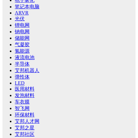
电子雾化
笔记本电脑
ARVR
光伏
锂电网
钠电网
储能网
气凝胶
氢能源
液流电池
半导体
艾邦机器人
弹性体
LED
医用材料
发泡材料
车衣膜
智飞网
环保材料
艾邦人才网
艾邦之星
艾邦社区