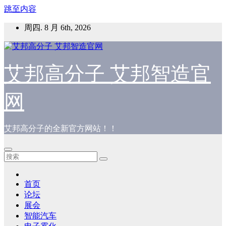
跳至内容
周四. 8 月 6th, 2026
艾邦高分子 艾邦智造官
网
艾邦高分子的全新官方网站！！
首页
论坛
展会
智能汽车