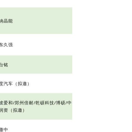
纳晶能
东久强
台铭
度汽车（拟邀）
彼爱和/郑州倍耐/乾硕科技/博硕/中
润资（拟邀）
邀中