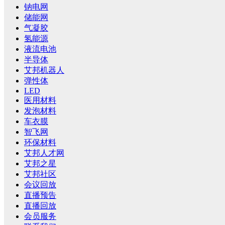
钠电网
储能网
气凝胶
氢能源
液流电池
半导体
艾邦机器人
弹性体
LED
医用材料
发泡材料
车衣膜
智飞网
环保材料
艾邦人才网
艾邦之星
艾邦社区
会议回放
直播预告
直播回放
会员服务