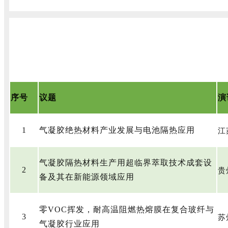
序号
议题
演
江
1
气凝胶绝热材料产业发展与电池隔热应用
气凝胶隔热材料生产用超临界萃取技术成套设
贵
2
备及其在新能源领域应用
零VOC挥发，耐高温阻燃热熔膜在复合玻纤与
苏
3
气凝胶行业应用