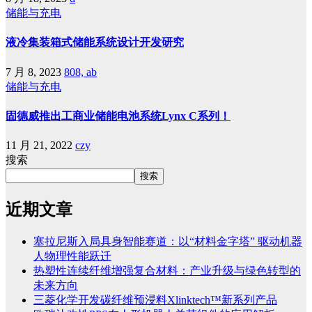
储能与充电
液冷集装箱式储能系统设计开发研究
7 月 8, 2023
808, ab
储能与充电
固德威推出工商业储能电池系统Lynx C系列！
11 月 21, 2022
czy
搜索
搜索
近期文章
塞拉尼斯入局具身智能赛道：以“材料金字塔” 驱动机器
人物理性能跃迁
热塑性连续纤维增强复合材料：产业升级与绿色转型的
未来方向
三菱化学开发碳纤维预浸料Xlinktech™新系列产品