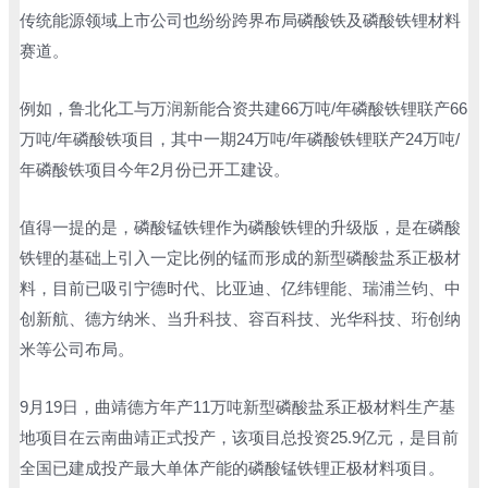
传统能源领域上市公司也纷纷跨界布局磷酸铁及磷酸铁锂材料
赛道。
例如，鲁北化工与万润新能合资共建66万吨/年磷酸铁锂联产66
万吨/年磷酸铁项目，其中一期24万吨/年磷酸铁锂联产24万吨/
年磷酸铁项目今年2月份已开工建设。
值得一提的是，磷酸锰铁锂作为磷酸铁锂的升级版，是在磷酸
铁锂的基础上引入一定比例的锰而形成的新型磷酸盐系正极材
料，目前已吸引宁德时代、比亚迪、亿纬锂能、瑞浦兰钧、中
创新航、德方纳米、当升科技、容百科技、光华科技、珩创纳
米等公司布局。
9月19日，曲靖德方年产11万吨新型磷酸盐系正极材料生产基
地项目在云南曲靖正式投产，该项目总投资25.9亿元，是目前
全国已建成投产最大单体产能的磷酸锰铁锂正极材料项目。