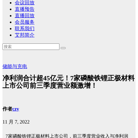
会议回放
直播预告
直播回放
会员服务
联系我们
艾邦简介
储能与充电
净利润合计超45亿元！7家磷酸铁锂正极材料
上市公司前三季度营业额激增！
作者
czy
11 月 7, 2022
7家磷酸铁锂正极材料上市公司，前三季度营业收入与净利润