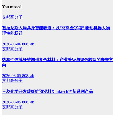
You missed
艾邦高分子
塞拉尼斯入局具身智能赛道：以“材料金字塔” 驱动机器人物
理性能跃迁
2026-08-06
808, ab
艾邦高分子
热塑性连续纤维增强复合材料：产业升级与绿色转型的未来方
向
2026-08-05
808, ab
艾邦高分子
三菱化学开发碳纤维预浸料Xlinktech™新系列产品
2026-08-05
808, ab
艾邦高分子