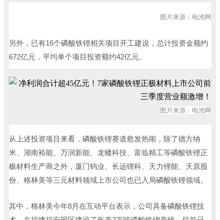
图
片
来
源：
电
池网
另
外，已有
16
个
磷
酸铁
锂相关项目开工建设，总计投资金额约
672
亿元，平均单个项目投资额约42亿元。
图
片
来
源：
电
池网
从上
述投资项
目来看，磷酸铁锂赛道愈发热闹，除了德方纳
米、湖南裕能、万润新能、龙蟠科技、富临精工等磷酸铁锂正
极材料生产商之外，厦门钨业、长远锂科、天力锂能、天原股
份、格林美等三元材料领域上市公司也已入局磷酸铁锂领域。
其中，格林美今年8月在互动平台表示，公司具备磷酸铁锂技
术，在福建福安园区建设了年产2万吨磷酸铁锂产线，目前已