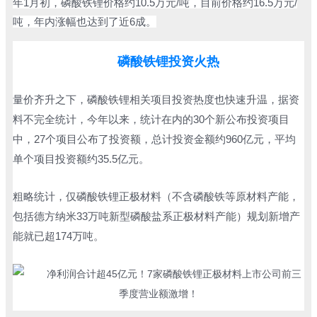
年1月初，磷酸铁锂价格约10.5万元/吨，目前价格约16.5万元/
吨，年内涨幅也达到了近6成。
磷酸铁锂投资火热
量价齐升之下，磷酸铁锂相关项目投资热度也快速升温，据资
料不完全统计，今年以来，统计在内的30个新公布投资项目
中，27个项目公布了投资额，总计投资金额约960亿元，平均
单个项目投资额约35.5亿元。
粗略统计，仅磷酸铁锂正极材料（不含磷酸铁等原材料产能，
包括德方纳米33万吨新型磷酸盐系正极材料产能）规划新增产
能就已超174万吨。