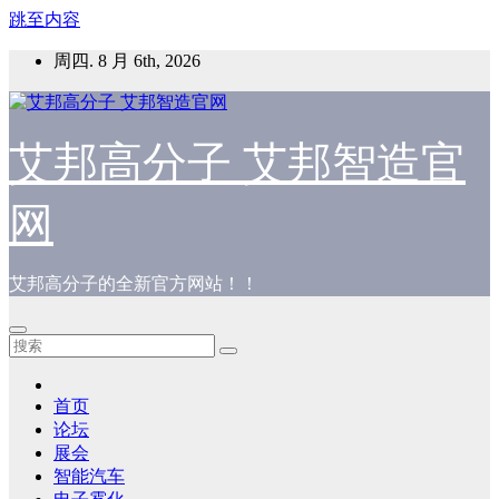
跳至内容
周四. 8 月 6th, 2026
艾邦高分子 艾邦智造官
网
艾邦高分子的全新官方网站！！
首页
论坛
展会
智能汽车