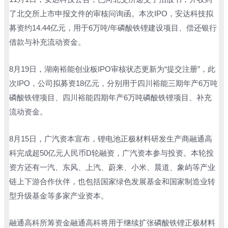
了北交所上市申报文件的审核问询函。本次IPO，安达科技拟
募资约14.44亿元，用于6万吨/年磷酸铁锂建设项目、偿还银行
借款与补充流动资金。
8月19日，湖南裕能创业板IPO审核状态更新为“提交注册”，此
次IPO，公司拟募资18亿元，分别用于四川裕能三期年产6万吨
磷酸铁锂项目、四川裕能四期年产6万吨磷酸铁锂项目、补充
流动资金。
8月15日，广汽资本宣布，锂电池正极材料研发生产商融通高
科完成超50亿元人民币D轮融资，广汽资本参与投资。本轮投
资方还有一汽、东风、上汽、蔚来、小米、晨道、象屿等产业
链上下游合作伙伴，也包括国家绿色发展基金和国家制造业转
型升级基金等多家产业资本。
融通高科所筹资金融通高科将用于继续扩张磷酸铁锂正极材料