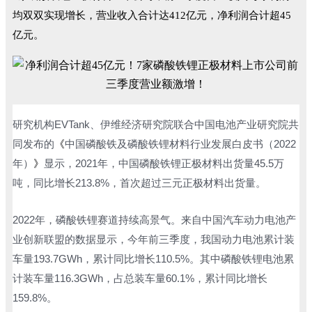
均双双实现增长，营业收入合计达412亿元，净利润合计超45
亿元。
研究机构EVTank、伊维经济研究院联合中国电池产业研究院共
同发布的
《
中国磷酸铁及磷酸铁锂材料行业发展白皮书（2022
年）
》
显示，2021年，中国磷酸铁锂正极材料出货量45.5万
吨，同比增长213.8%，首次超过三元正极材料出货量。
2022年，磷酸铁锂赛道持续高景气。来自中国汽车动力电池产
业创新联盟的数据显示，今年前三季度，我国动力电池累计装
车量193.7GWh，累计同比增长110.5%。其中磷酸铁锂电池累
计装车量116.3GWh，占总装车量60.1%，累计同比增长
159.8%。