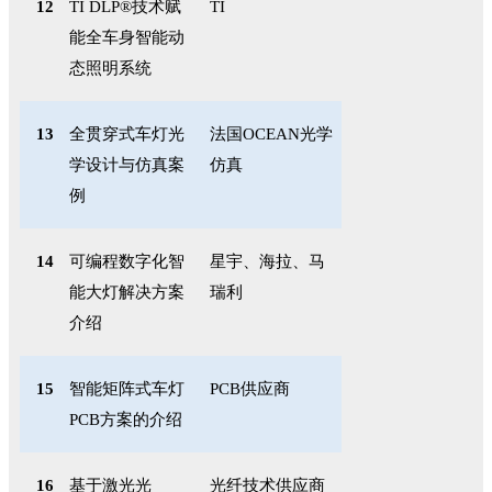
12
TI DLP®
技术赋
TI
能全车身智能动
态照明系统
13
全贯穿式车灯光
法国
OCEAN
光学
学设计与仿真案
仿真
例
14
可编程数字化智
星宇、海拉、马
能大灯解决方案
瑞利
介绍
15
智能矩阵式车灯
PCB
供应商
PCB
方案的介绍
16
基于激光光
光纤技术供应商