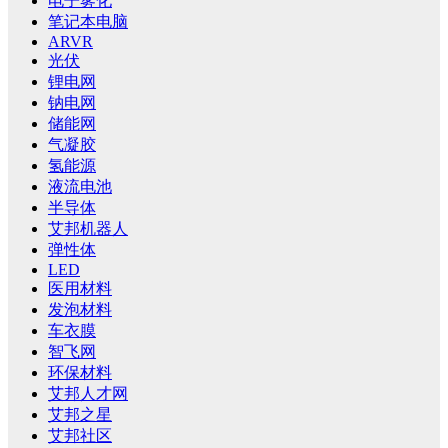
电子雾化
笔记本电脑
ARVR
光伏
锂电网
钠电网
储能网
气凝胶
氢能源
液流电池
半导体
艾邦机器人
弹性体
LED
医用材料
发泡材料
车衣膜
智飞网
环保材料
艾邦人才网
艾邦之星
艾邦社区