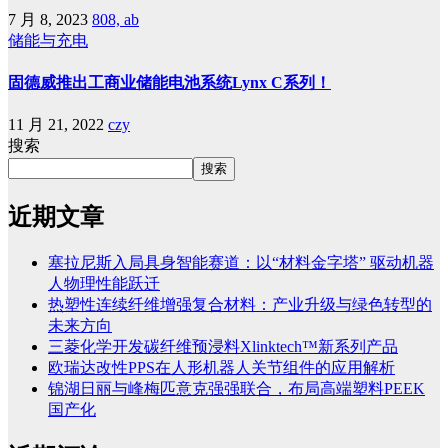
7 月 8, 2023
808, ab
储能与充电
固德威推出工商业储能电池系统Lynx C系列！
11 月 21, 2022
czy
搜索
搜索
近期文章
塞拉尼斯入局具身智能赛道：以“材料金字塔” 驱动机器
人物理性能跃迁
热塑性连续纤维增强复合材料：产业升级与绿色转型的
未来方向
三菱化学开发碳纤维预浸料Xlinktech™新系列产品
欧瑞达改性PPS在人形机器人关节组件的应用解析
锦湖日丽与峰梅匹意克强强联合，布局高端塑料PEEK
国产化