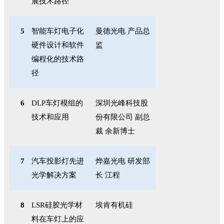
展技术路径
5
智能车灯电子化
曼德光电 产品总
硬件设计和软件
监
编程化的技术路
径
6
DLP
车灯模组的
深圳光峰科技股
技术和应用
份有限公司 副总
裁 余新博士
7
汽车投影灯先进
烨嘉光电 研发部
光学解决方案
长 江程
8
LSR
硅胶光学材
埃肯有机硅
料在车灯上的应