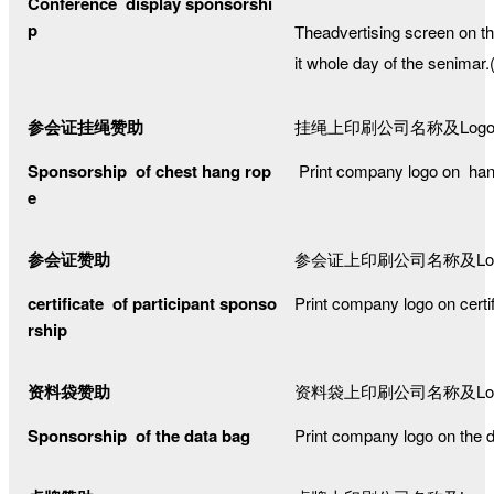
Conference display sponsorshi
p
Theadvertising screen on t
it whole day of the senimar
参会证挂绳赞助
挂绳上印刷公司名称及Log
Sponsorship of chest hang rop
Print company logo on han
e
参会证赞助
参会证上印刷公司名称及Lo
certificate of participant sponso
Print company logo on certif
rship
资料袋赞助
资料袋上印刷公司名称及Lo
Sponsorship of the data bag
Print company logo on the 