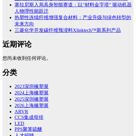
塞拉尼斯入局具身智能赛道：以“材料金字塔” 驱动机器
人物理性能跃迁
热塑性连续纤维增强复合材料：产业升级与绿色转型的
未来方向
三菱化学开发碳纤维预浸料Xlinktech™新系列产品
近期评论
您尚未收到任何评论。
分类
2023深圳橡塑展
2024上海橡塑展
2025深圳橡塑展
2026上海橡塑展
ARVR
CCS集成母排
LED
PPS聚苯硫醚
人才招聘