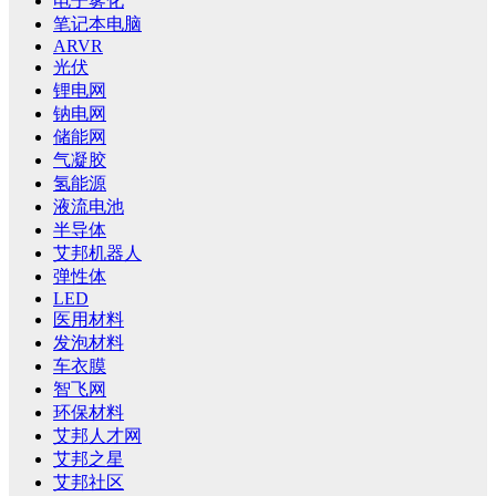
电子雾化
笔记本电脑
ARVR
光伏
锂电网
钠电网
储能网
气凝胶
氢能源
液流电池
半导体
艾邦机器人
弹性体
LED
医用材料
发泡材料
车衣膜
智飞网
环保材料
艾邦人才网
艾邦之星
艾邦社区