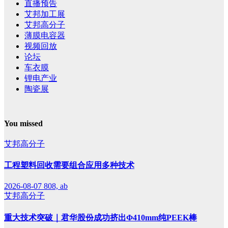
直播预告
艾邦加工展
艾邦高分子
薄膜电容器
视频回放
论坛
车衣膜
锂电产业
陶瓷展
You missed
艾邦高分子
工程塑料回收需要组合应用多种技术
2026-08-07
808, ab
艾邦高分子
重大技术突破｜君华股份成功挤出Φ410mm纯PEEK棒