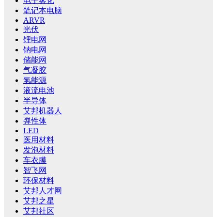
电子雾化
笔记本电脑
ARVR
光伏
锂电网
钠电网
储能网
气凝胶
氢能源
液流电池
半导体
艾邦机器人
弹性体
LED
医用材料
发泡材料
车衣膜
智飞网
环保材料
艾邦人才网
艾邦之星
艾邦社区