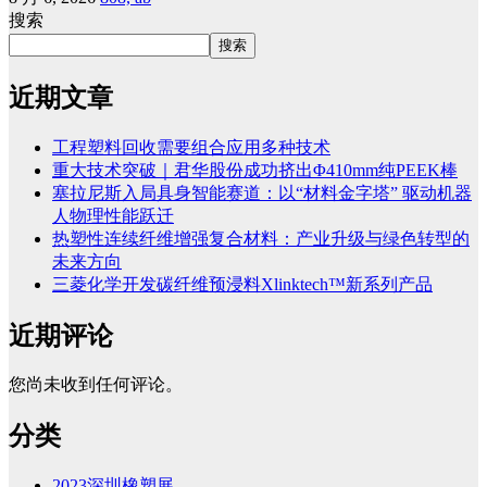
搜索
搜索
近期文章
工程塑料回收需要组合应用多种技术
重大技术突破｜君华股份成功挤出Φ410mm纯PEEK棒
塞拉尼斯入局具身智能赛道：以“材料金字塔” 驱动机器
人物理性能跃迁
热塑性连续纤维增强复合材料：产业升级与绿色转型的
未来方向
三菱化学开发碳纤维预浸料Xlinktech™新系列产品
近期评论
您尚未收到任何评论。
分类
2023深圳橡塑展