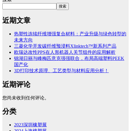
搜索
近期文章
热塑性连续纤维增强复合材料：产业升级与绿色转型的
未来方向
三菱化学开发碳纤维预浸料Xlinktech™新系列产品
欧瑞达改性PPS在人形机器人关节组件的应用解析
锦湖日丽与峰梅匹意克强强联合，布局高端塑料PEEK
国产化
3D打印技术原理、工艺类型与材料应用分析！
近期评论
您尚未收到任何评论。
分类
2023深圳橡塑展
2024上海橡塑展