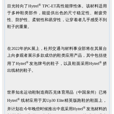
®
目光转向了Hytrel
TPC-ET高性能弹性体。该材料适用
于多种鞋类部件，能提供出色的尺寸稳定性、耐疲劳
性、防护性、柔韧性和易穿性，让穿着者几乎感受不到
鞋子的重量。
在2022年的K展上，杜邦交通与材料事业部将在其展台
上向参观者展示多款成功的鞋类应用产品，其中包括使
®
®
用了Hytrel
发泡牌号的鞋子，以及鞋面采用Hytrel
挤
出线材的鞋子。
世界知名运动鞋制造商匹克体育用品（中国泉州）已将
®
Hytrel
线材应用于其Up30 Elite精英版跑鞋的鞋面上，
®
并计划在今年晚些时候推出中底采用Hytrel
发泡材料的