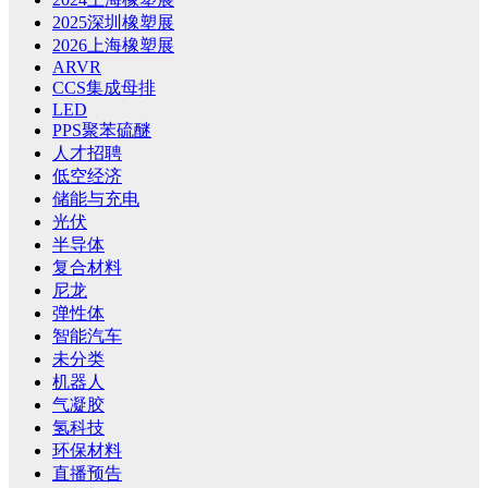
2025深圳橡塑展
2026上海橡塑展
ARVR
CCS集成母排
LED
PPS聚苯硫醚
人才招聘
低空经济
储能与充电
光伏
半导体
复合材料
尼龙
弹性体
智能汽车
未分类
机器人
气凝胶
氢科技
环保材料
直播预告