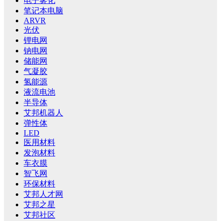
电子雾化
笔记本电脑
ARVR
光伏
锂电网
钠电网
储能网
气凝胶
氢能源
液流电池
半导体
艾邦机器人
弹性体
LED
医用材料
发泡材料
车衣膜
智飞网
环保材料
艾邦人才网
艾邦之星
艾邦社区