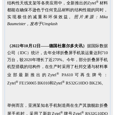
®
结构性天线支架等各类应用中，全新推出的Zytel
材料
都能在确保不逊色于任何竞品材料的结构性能的同时，
实现极佳的减重和环保效益。
照片来源：
Mika
Baumeister
，发布于
Unsplash
（
2022
年
10
月
12
日——德国杜塞尔多夫讯）
据国际数据
公司（IDC）统计，去年全球折叠屏手机装运量达到710
万台，较2020年增长了近270%。今年，部分折叠屏手机
机型搭载的结构件，在生产时采用了杜邦交通与材料事
®
业部最新推出的Zytel
PA610可再生牌号：
®
®
Zytel
FE150065 BK010和Zytel
RS32G10DO BK236。
举例而言，亚洲某知名手机制造商在生产其旗舰款折叠
®
®
屏手机时，采用了新款Zytel
牌号Zytel
RS32G10DO