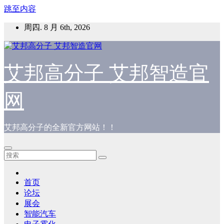
跳至内容
周四. 8 月 6th, 2026
艾邦高分子 艾邦智造官
网
艾邦高分子的全新官方网站！！
首页
论坛
展会
智能汽车