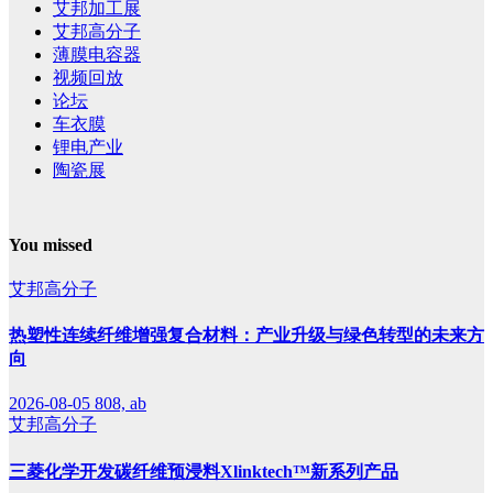
艾邦加工展
艾邦高分子
薄膜电容器
视频回放
论坛
车衣膜
锂电产业
陶瓷展
You missed
艾邦高分子
热塑性连续纤维增强复合材料：产业升级与绿色转型的未来方
向
2026-08-05
808, ab
艾邦高分子
三菱化学开发碳纤维预浸料Xlinktech™新系列产品