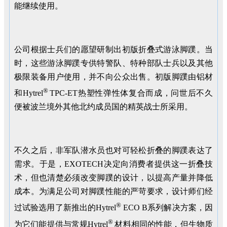
能继续使用。
公司根据士兵们的愿望研制出初版折叠式游泳脚蹼。当
时，这些游泳脚蹼专供特警队、特种部队士兵以及其他
极限装备用户使用，并不向公众出售。初版脚蹼由铝材
®
和Hytrel
TPC-ET热塑性弹性体复合而成，问世后不久
便被波兰境外其他北约成员国的精英战士所采用。
不久之后，非军队潜水员也对可轻松折叠的脚蹼表达了
需求。于是，EXOTECH决定向消费者提供这一折叠技
术，但也清楚必须改变脚蹼的设计，以提高产量并降低
成本。为满足公司对脚蹼性能的严苛要求，设计师们经
®
过试验选用了新推出的Hytrel
ECO B系列解决方案，因
®
为它们能提供与常规Hytrel
材料相同的性能，但生物质