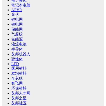
电子雾化
笔记本电脑
ARVR
光伏
锂电网
钠电网
储能网
气凝胶
氢能源
液流电池
半导体
艾邦机器人
弹性体
LED
医用材料
发泡材料
车衣膜
智飞网
环保材料
艾邦人才网
艾邦之星
艾邦社区