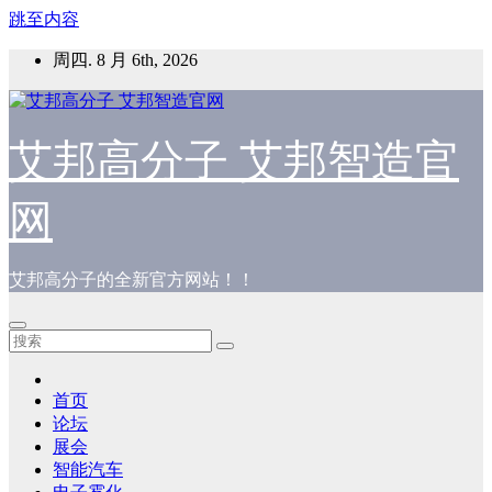
跳至内容
周四. 8 月 6th, 2026
艾邦高分子 艾邦智造官
网
艾邦高分子的全新官方网站！！
首页
论坛
展会
智能汽车