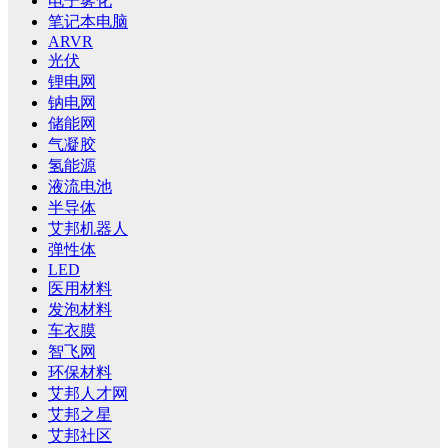
电子雾化
笔记本电脑
ARVR
光伏
锂电网
钠电网
储能网
气凝胶
氢能源
液流电池
半导体
艾邦机器人
弹性体
LED
医用材料
发泡材料
车衣膜
智飞网
环保材料
艾邦人才网
艾邦之星
艾邦社区