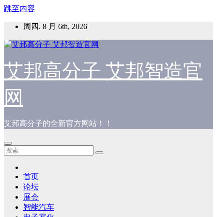
跳至内容
周四. 8 月 6th, 2026
艾邦高分子 艾邦智造官
网
艾邦高分子的全新官方网站！！
首页
论坛
展会
智能汽车