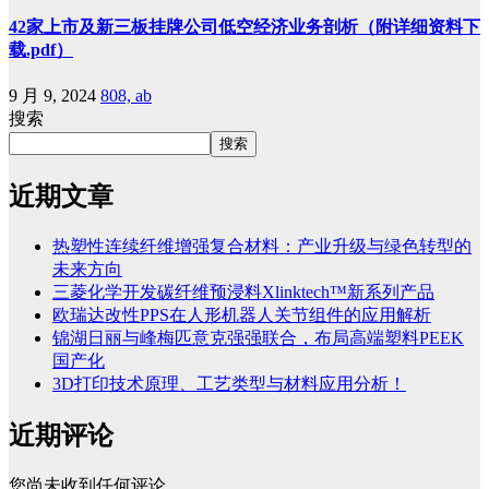
42家上市及新三板挂牌公司低空经济业务剖析（附详细资料下
载.pdf）
9 月 9, 2024
808, ab
搜索
搜索
近期文章
热塑性连续纤维增强复合材料：产业升级与绿色转型的
未来方向
三菱化学开发碳纤维预浸料Xlinktech™新系列产品
欧瑞达改性PPS在人形机器人关节组件的应用解析
锦湖日丽与峰梅匹意克强强联合，布局高端塑料PEEK
国产化
3D打印技术原理、工艺类型与材料应用分析！
近期评论
您尚未收到任何评论。