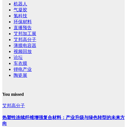
机器人
气凝胶
氢科技
环保材料
直播预告
艾邦加工展
艾邦高分子
薄膜电容器
视频回放
论坛
车衣膜
锂电产业
陶瓷展
You missed
艾邦高分子
热塑性连续纤维增强复合材料：产业升级与绿色转型的未来方
向