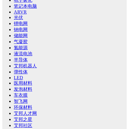
电子雾化
笔记本电脑
ARVR
光伏
锂电网
钠电网
储能网
气凝胶
氢能源
液流电池
半导体
艾邦机器人
弹性体
LED
医用材料
发泡材料
车衣膜
智飞网
环保材料
艾邦人才网
艾邦之星
艾邦社区