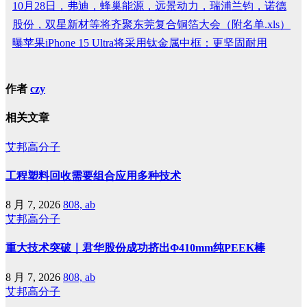
10月28日，弗迪，蜂巢能源，远景动力，瑞浦兰钧，诺德
股份，双星新材等将齐聚东莞复合铜箔大会（附名单.xls）
曝苹果iPhone 15 Ultra将采用钛金属中框：更坚固耐用
作者
czy
相关文章
艾邦高分子
工程塑料回收需要组合应用多种技术
8 月 7, 2026
808, ab
艾邦高分子
重大技术突破｜君华股份成功挤出Φ410mm纯PEEK棒
8 月 7, 2026
808, ab
艾邦高分子