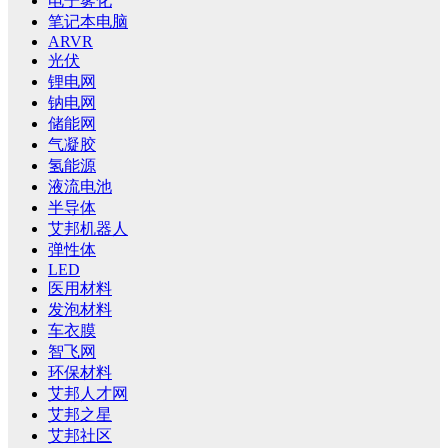
电子雾化
笔记本电脑
ARVR
光伏
锂电网
钠电网
储能网
气凝胶
氢能源
液流电池
半导体
艾邦机器人
弹性体
LED
医用材料
发泡材料
车衣膜
智飞网
环保材料
艾邦人才网
艾邦之星
艾邦社区