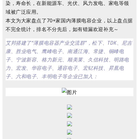
染，寿命长，在新能源车、光伏、风力发电、家电等领
域被广泛应用。
本文为大家盘点了70+家国内薄膜电容企业，以上盘点据
不完全统计，排名不分先后，如有错漏欢迎补充～
艾邦搭建了“薄膜电容器产业交流群”，松下、TDK、尼吉
康、胜业电气、
鹰峰电子、南通江海、常捷、
铜峰电
子
、
宁波
新容、格力新元、顺美莱、久信科技、
明路电
力、宏发、华容电子、
通容电子、
宏钇科技、
昇凰电
子、
六和电子、
丰明电子
等企业已加入：