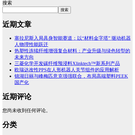
搜索
搜索
近期文章
塞拉尼斯入局具身智能赛道：以“材料金字塔” 驱动机器
人物理性能跃迁
热塑性连续纤维增强复合材料：产业升级与绿色转型的
未来方向
三菱化学开发碳纤维预浸料Xlinktech™新系列产品
欧瑞达改性PPS在人形机器人关节组件的应用解析
锦湖日丽与峰梅匹意克强强联合，布局高端塑料PEEK
国产化
近期评论
您尚未收到任何评论。
分类