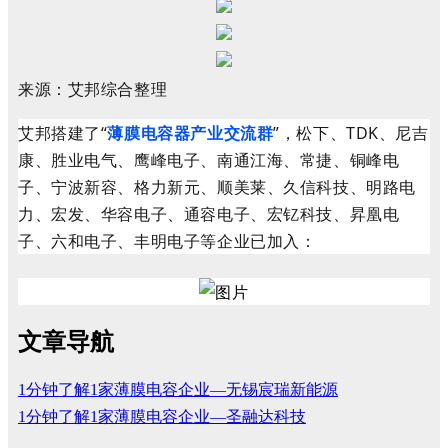
来源：艾邦综合整理
艾邦搭建了“
薄膜电容器产业交流群
”，松下、TDK、尼吉
康、胜业电气、
鹰峰电子、南通江海、常捷、
铜峰电
子
、
宁波
新容、格力新元、顺美莱、久信科技、
明路电
力、宏发、华容电子、
通容电子、
宏钇科技、
昇凰电
子、
六和电子、
丰明电子
等企业已加入：
文章导航
1分钟了解1家薄膜电容企业—无锡宸瑞新能源
1分钟了解1家薄膜电容企业—圣融达科技