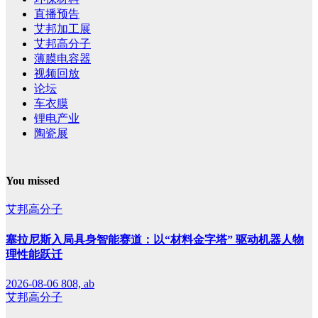
直播预告
艾邦加工展
艾邦高分子
薄膜电容器
视频回放
论坛
车衣膜
锂电产业
陶瓷展
You missed
艾邦高分子
塞拉尼斯入局具身智能赛道：以“材料金字塔” 驱动机器人物
理性能跃迁
2026-08-06
808, ab
艾邦高分子