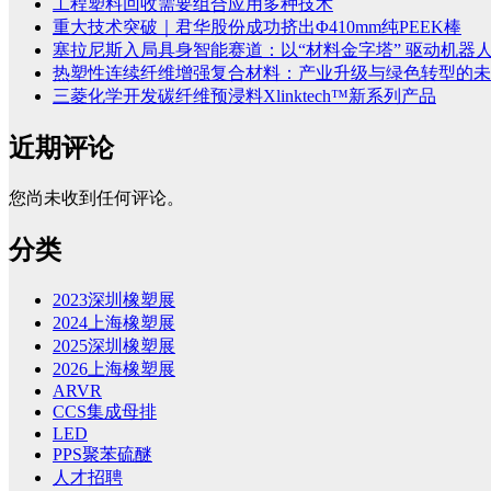
工程塑料回收需要组合应用多种技术
重大技术突破｜君华股份成功挤出Φ410mm纯PEEK棒
塞拉尼斯入局具身智能赛道：以“材料金字塔” 驱动机器
热塑性连续纤维增强复合材料：产业升级与绿色转型的未
三菱化学开发碳纤维预浸料Xlinktech™新系列产品
近期评论
您尚未收到任何评论。
分类
2023深圳橡塑展
2024上海橡塑展
2025深圳橡塑展
2026上海橡塑展
ARVR
CCS集成母排
LED
PPS聚苯硫醚
人才招聘