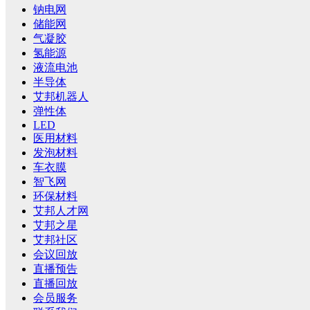
钠电网
储能网
气凝胶
氢能源
液流电池
半导体
艾邦机器人
弹性体
LED
医用材料
发泡材料
车衣膜
智飞网
环保材料
艾邦人才网
艾邦之星
艾邦社区
会议回放
直播预告
直播回放
会员服务