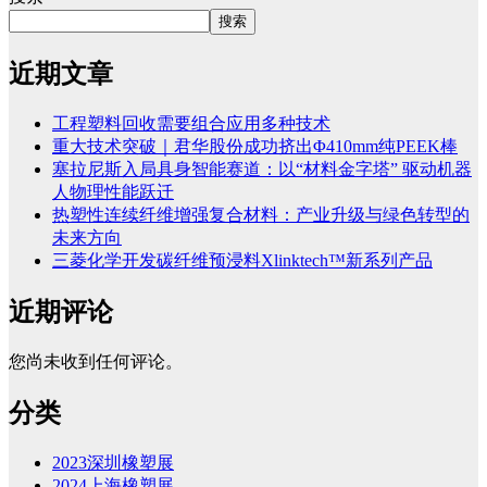
搜索
近期文章
工程塑料回收需要组合应用多种技术
重大技术突破｜君华股份成功挤出Φ410mm纯PEEK棒
塞拉尼斯入局具身智能赛道：以“材料金字塔” 驱动机器
人物理性能跃迁
热塑性连续纤维增强复合材料：产业升级与绿色转型的
未来方向
三菱化学开发碳纤维预浸料Xlinktech™新系列产品
近期评论
您尚未收到任何评论。
分类
2023深圳橡塑展
2024上海橡塑展