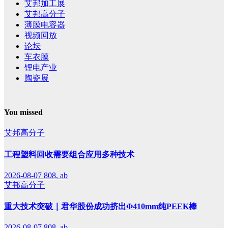
艾邦加工展
艾邦高分子
薄膜电容器
视频回放
论坛
车衣膜
锂电产业
陶瓷展
You missed
艾邦高分子
工程塑料回收需要组合应用多种技术
2026-08-07
808, ab
艾邦高分子
重大技术突破｜君华股份成功挤出Φ410mm纯PEEK棒
2026-08-07
808, ab