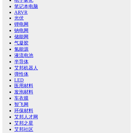
电子雾化
笔记本电脑
ARVR
光伏
锂电网
钠电网
储能网
气凝胶
氢能源
液流电池
半导体
艾邦机器人
弹性体
LED
医用材料
发泡材料
车衣膜
智飞网
环保材料
艾邦人才网
艾邦之星
艾邦社区