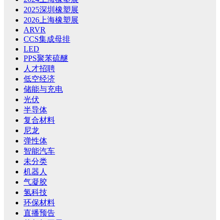
2025深圳橡塑展
2026上海橡塑展
ARVR
CCS集成母排
LED
PPS聚苯硫醚
人才招聘
低空经济
储能与充电
光伏
半导体
复合材料
尼龙
弹性体
智能汽车
未分类
机器人
气凝胶
氢科技
环保材料
直播预告