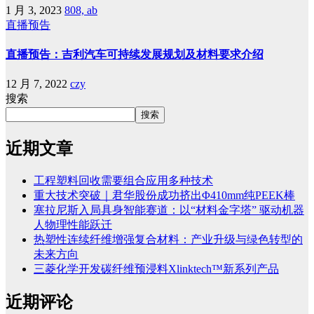
1 月 3, 2023
808, ab
直播预告
直播预告：吉利汽车可持续发展规划及材料要求介绍
12 月 7, 2022
czy
搜索
搜索
近期文章
工程塑料回收需要组合应用多种技术
重大技术突破｜君华股份成功挤出Φ410mm纯PEEK棒
塞拉尼斯入局具身智能赛道：以“材料金字塔” 驱动机器
人物理性能跃迁
热塑性连续纤维增强复合材料：产业升级与绿色转型的
未来方向
三菱化学开发碳纤维预浸料Xlinktech™新系列产品
近期评论