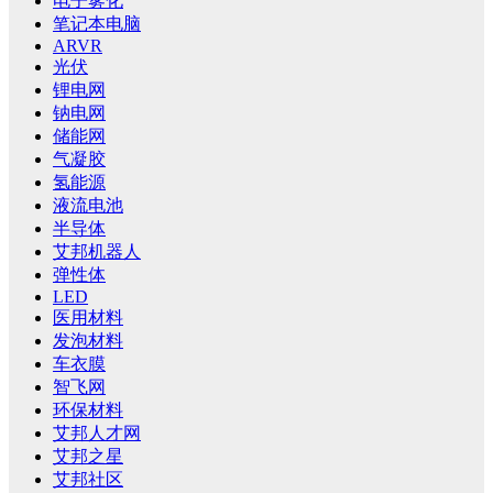
电子雾化
笔记本电脑
ARVR
光伏
锂电网
钠电网
储能网
气凝胶
氢能源
液流电池
半导体
艾邦机器人
弹性体
LED
医用材料
发泡材料
车衣膜
智飞网
环保材料
艾邦人才网
艾邦之星
艾邦社区