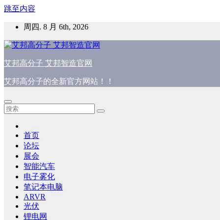
跳至内容
周四. 8 月 6th, 2026
艾邦高分子 艾邦智造官网
艾邦高分子的全新官方网站！！
首页
论坛
展会
智能汽车
电子雾化
笔记本电脑
ARVR
光伏
锂电网