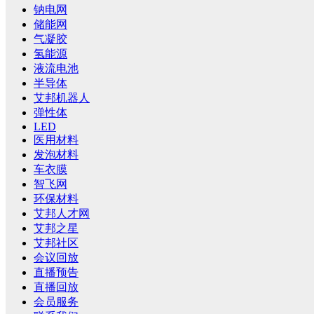
钠电网
储能网
气凝胶
氢能源
液流电池
半导体
艾邦机器人
弹性体
LED
医用材料
发泡材料
车衣膜
智飞网
环保材料
艾邦人才网
艾邦之星
艾邦社区
会议回放
直播预告
直播回放
会员服务