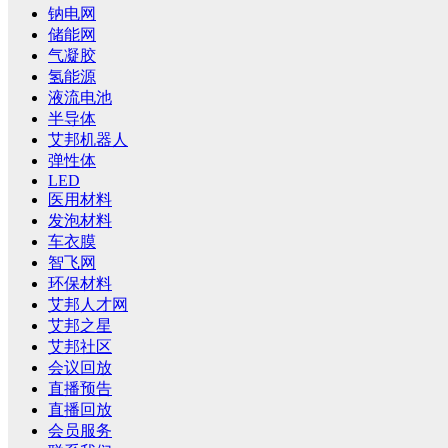
钠电网
储能网
气凝胶
氢能源
液流电池
半导体
艾邦机器人
弹性体
LED
医用材料
发泡材料
车衣膜
智飞网
环保材料
艾邦人才网
艾邦之星
艾邦社区
会议回放
直播预告
直播回放
会员服务