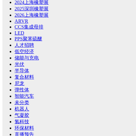
2024上海橡塑展
2025深圳橡塑展
2026上海橡塑展
ARVR
CCS集成母排
LED
PPS聚苯硫醚
人才招聘
低空经济
储能与充电
光伏
半导体
复合材料
尼龙
弹性体
智能汽车
未分类
机器人
气凝胶
氢科技
环保材料
直播预告