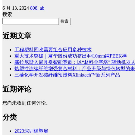
6 月 13, 2024
808, ab
搜索
搜索
近期文章
工程塑料回收需要组合应用多种技术
重大技术突破｜君华股份成功挤出Φ410mm纯PEEK棒
塞拉尼斯入局具身智能赛道：以“材料金字塔” 驱动机器
热塑性连续纤维增强复合材料：产业升级与绿色转型的未
三菱化学开发碳纤维预浸料Xlinktech™新系列产品
近期评论
您尚未收到任何评论。
分类
2023深圳橡塑展