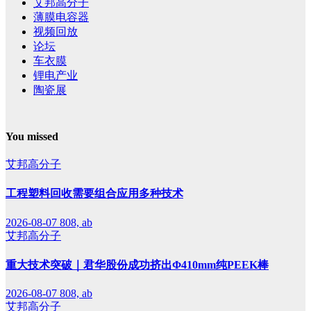
艾邦高分子
薄膜电容器
视频回放
论坛
车衣膜
锂电产业
陶瓷展
You missed
艾邦高分子
工程塑料回收需要组合应用多种技术
2026-08-07
808, ab
艾邦高分子
重大技术突破｜君华股份成功挤出Φ410mm纯PEEK棒
2026-08-07
808, ab
艾邦高分子