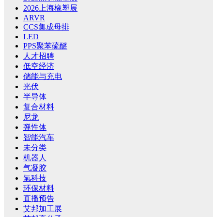
2026上海橡塑展
ARVR
CCS集成母排
LED
PPS聚苯硫醚
人才招聘
低空经济
储能与充电
光伏
半导体
复合材料
尼龙
弹性体
智能汽车
未分类
机器人
气凝胶
氢科技
环保材料
直播预告
艾邦加工展