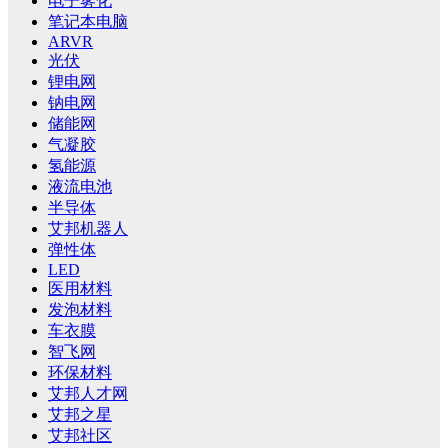
电子雾化
笔记本电脑
ARVR
光伏
锂电网
钠电网
储能网
气凝胶
氢能源
液流电池
半导体
艾邦机器人
弹性体
LED
医用材料
发泡材料
车衣膜
智飞网
环保材料
艾邦人才网
艾邦之星
艾邦社区