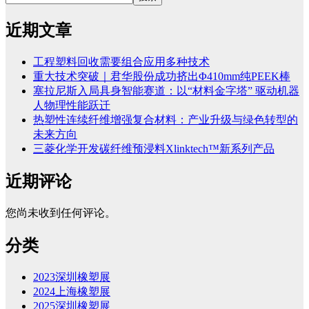
近期文章
工程塑料回收需要组合应用多种技术
重大技术突破｜君华股份成功挤出Φ410mm纯PEEK棒
塞拉尼斯入局具身智能赛道：以“材料金字塔” 驱动机器
人物理性能跃迁
热塑性连续纤维增强复合材料：产业升级与绿色转型的
未来方向
三菱化学开发碳纤维预浸料Xlinktech™新系列产品
近期评论
您尚未收到任何评论。
分类
2023深圳橡塑展
2024上海橡塑展
2025深圳橡塑展