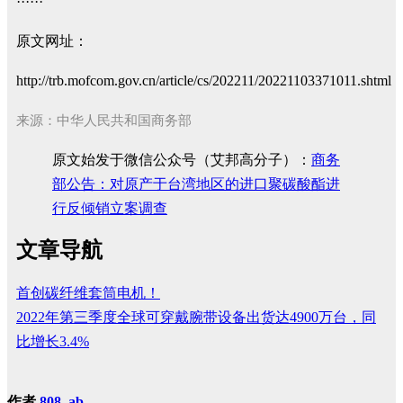
······
原文网址：
http://trb.mofcom.gov.cn/article/cs/202211/20221103371011.shtml
来源：中华人民共和国商务部
原文始发于微信公众号（艾邦高分子）：
商务
部公告：对原产于台湾地区的进口聚碳酸酯进
行反倾销立案调查
文章导航
首创碳纤维套筒电机！
2022年第三季度全球可穿戴腕带设备出货达4900万台，同
比增长3.4%
作者
808, ab