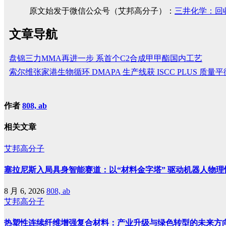
原文始发于微信公众号（艾邦高分子）：
三井化学：回
文章导航
盘锦三力MMA再进一步 系首个C2合成甲甲酯国内工艺
索尔维张家港生物循环 DMAPA 生产线获 ISCC PLUS 质量
作者
808, ab
相关文章
艾邦高分子
塞拉尼斯入局具身智能赛道：以“材料金字塔” 驱动机器人物理
8 月 6, 2026
808, ab
艾邦高分子
热塑性连续纤维增强复合材料：产业升级与绿色转型的未来方