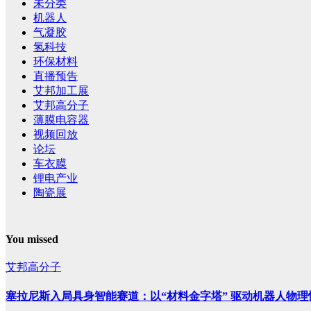
未分类
机器人
气凝胶
氢科技
环保材料
直播预告
艾邦加工展
艾邦高分子
薄膜电容器
视频回放
论坛
车衣膜
锂电产业
陶瓷展
You missed
艾邦高分子
塞拉尼斯入局具身智能赛道：以“材料金字塔” 驱动机器人物理