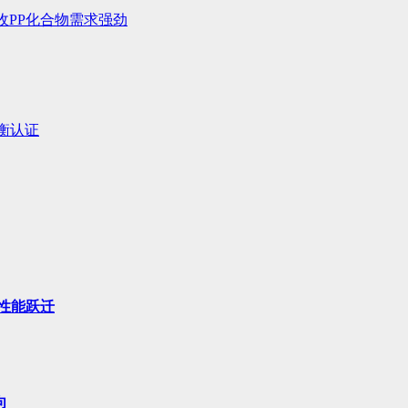
收PP化合物需求强劲
平衡认证
性能跃迁
向