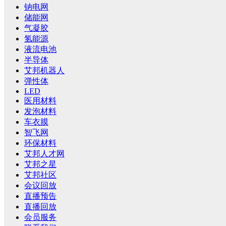
钠电网
储能网
气凝胶
氢能源
液流电池
半导体
艾邦机器人
弹性体
LED
医用材料
发泡材料
车衣膜
智飞网
环保材料
艾邦人才网
艾邦之星
艾邦社区
会议回放
直播预告
直播回放
会员服务