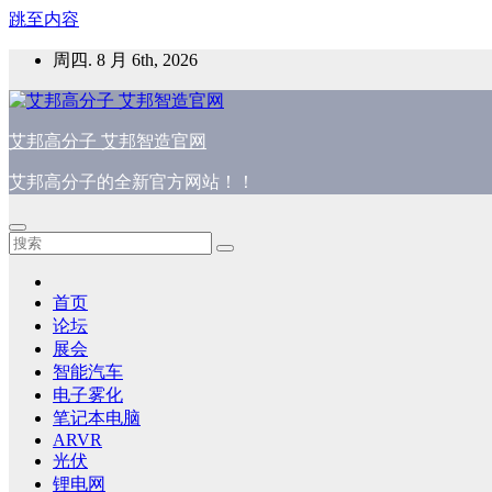
跳至内容
周四. 8 月 6th, 2026
艾邦高分子 艾邦智造官网
艾邦高分子的全新官方网站！！
首页
论坛
展会
智能汽车
电子雾化
笔记本电脑
ARVR
光伏
锂电网