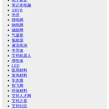
电子雾化
笔记本电脑
ARVR
光伏
锂电网
钠电网
储能网
气凝胶
氢能源
液流电池
半导体
艾邦机器人
弹性体
LED
医用材料
发泡材料
车衣膜
智飞网
环保材料
艾邦人才网
艾邦之星
艾邦社区