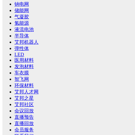
钠电网
储能网
气凝胶
氢能源
液流电池
半导体
艾邦机器人
弹性体
LED
医用材料
发泡材料
车衣膜
智飞网
环保材料
艾邦人才网
艾邦之星
艾邦社区
会议回放
直播预告
直播回放
会员服务