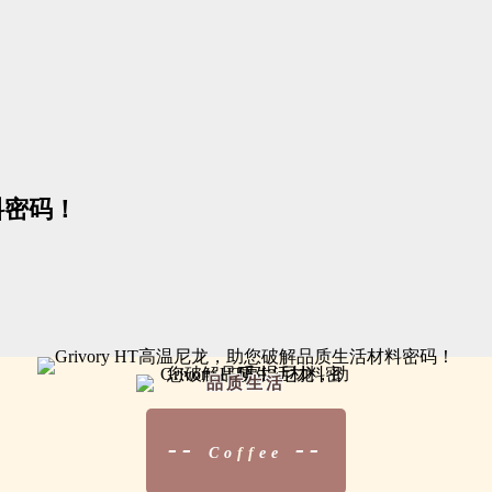
料密码！
品质生活
--
--
Co
ff
ee