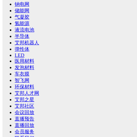
钠电网
储能网
气凝胶
氢能源
液流电池
半导体
艾邦机器人
弹性体
LED
医用材料
发泡材料
车衣膜
智飞网
环保材料
艾邦人才网
艾邦之星
艾邦社区
会议回放
直播预告
直播回放
会员服务