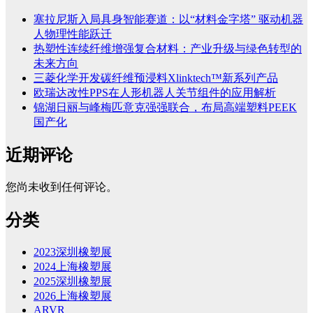
塞拉尼斯入局具身智能赛道：以“材料金字塔” 驱动机器
人物理性能跃迁
热塑性连续纤维增强复合材料：产业升级与绿色转型的
未来方向
三菱化学开发碳纤维预浸料Xlinktech™新系列产品
欧瑞达改性PPS在人形机器人关节组件的应用解析
锦湖日丽与峰梅匹意克强强联合，布局高端塑料PEEK
国产化
近期评论
您尚未收到任何评论。
分类
2023深圳橡塑展
2024上海橡塑展
2025深圳橡塑展
2026上海橡塑展
ARVR