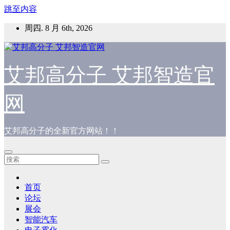
跳至内容
周四. 8 月 6th, 2026
艾邦高分子 艾邦智造官
网
艾邦高分子的全新官方网站！！
首页
论坛
展会
智能汽车