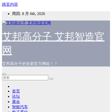
跳至内容
周四. 8 月 6th, 2026
艾邦高分子 艾邦智造官
网
艾邦高分子的全新官方网站！！
首页
论坛
展会
智能汽车