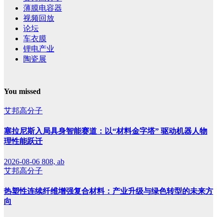
薄膜电容器
视频回放
论坛
车衣膜
锂电产业
陶瓷展
You missed
艾邦高分子
塞拉尼斯入局具身智能赛道：以“材料金字塔” 驱动机器人物
理性能跃迁
2026-08-06
808, ab
艾邦高分子
热塑性连续纤维增强复合材料：产业升级与绿色转型的未来方
向