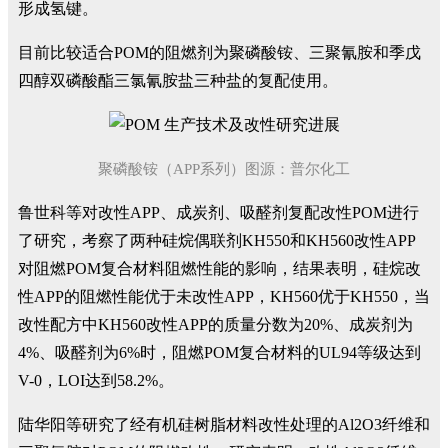
形成氢键。
目前比较适合POM的阻燃剂为聚磷酸铵、三聚氰胺和季戊
四醇双磷酸酯三氯氰胺盐三种盐的复配使用。
聚磷酸铵（APP系列）图源：普尔化工
鲁世科等对改性APP、成炭剂、吸醛剂复配改性POM进行
了研究，考察了两种硅烷偶联剂KH550和KH560改性APP
对阻燃POM复合材料阻燃性能的影响，结果表明，硅烷改
性APP的阻燃性能优于未改性APP，KH560优于KH550，当
改性配方中KH560改性APP的质量分数为20%、成炭剂为
4%、吸醛剂为6%时，阻燃POM复合材料的UL94等级达到
V-0，LOI达到58.2%。
陆华阳等研究了经有机硅树脂材料改性处理的Al2O3纤维和