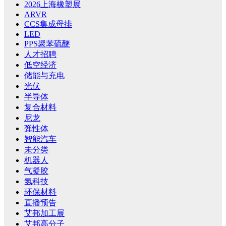
2026上海橡塑展
ARVR
CCS集成母排
LED
PPS聚苯硫醚
人才招聘
低空经济
储能与充电
光伏
半导体
复合材料
尼龙
弹性体
智能汽车
未分类
机器人
气凝胶
氢科技
环保材料
直播预告
艾邦加工展
艾邦高分子