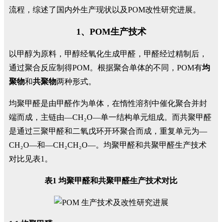
流程，综述了国内外生产现状以及POM改性研究进展。
1、POM生产技术
以甲醇为原料，甲醇经氧化生成甲醛，甲醛经过精制后，
通过聚合反应制得POM。根据聚合单体的不同，POM有
均
聚物
和
共聚物
两种形式。
均聚甲醛是由甲醛作为单体，在惰性溶剂中催化聚合并封
端而成，主链由—CH₂O—单一结构单元组成。而共聚甲醛
是通过三聚甲醛和二氧戊环开环聚合而成，重复单元为—
CH₂O—和—CH₂CH₂O—。均聚甲醛和共聚甲醛生产技术
对比见表1。
表1 均聚甲醛和共聚甲醛生产技术对比