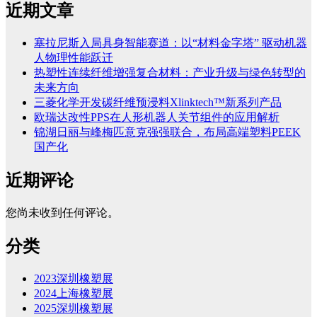
近期文章
塞拉尼斯入局具身智能赛道：以“材料金字塔” 驱动机器
人物理性能跃迁
热塑性连续纤维增强复合材料：产业升级与绿色转型的
未来方向
三菱化学开发碳纤维预浸料Xlinktech™新系列产品
欧瑞达改性PPS在人形机器人关节组件的应用解析
锦湖日丽与峰梅匹意克强强联合，布局高端塑料PEEK
国产化
近期评论
您尚未收到任何评论。
分类
2023深圳橡塑展
2024上海橡塑展
2025深圳橡塑展