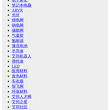
电子雾化
笔记本电脑
ARVR
光伏
锂电网
钠电网
储能网
气凝胶
氢能源
液流电池
半导体
艾邦机器人
弹性体
LED
医用材料
发泡材料
车衣膜
智飞网
环保材料
艾邦人才网
艾邦之星
艾邦社区