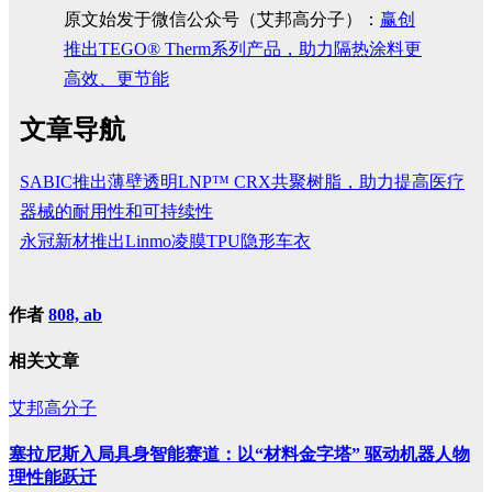
原文始发于微信公众号（艾邦高分子）：
赢创
推出TEGO® Therm系列产品，助力隔热涂料更
高效、更节能
文章导航
SABIC推出薄壁透明LNP™ CRX共聚树脂，助力提高医疗
器械的耐用性和可持续性
永冠新材推出Linmo凌膜TPU隐形车衣
作者
808, ab
相关文章
艾邦高分子
塞拉尼斯入局具身智能赛道：以“材料金字塔” 驱动机器人物
理性能跃迁