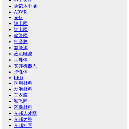
电子雾化
笔记本电脑
ARVR
光伏
锂电网
钠电网
储能网
气凝胶
氢能源
液流电池
半导体
艾邦机器人
弹性体
LED
医用材料
发泡材料
车衣膜
智飞网
环保材料
艾邦人才网
艾邦之星
艾邦社区