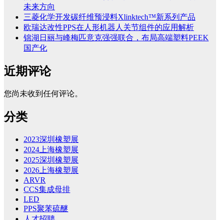
未来方向
三菱化学开发碳纤维预浸料Xlinktech™新系列产品
欧瑞达改性PPS在人形机器人关节组件的应用解析
锦湖日丽与峰梅匹意克强强联合，布局高端塑料PEEK
国产化
近期评论
您尚未收到任何评论。
分类
2023深圳橡塑展
2024上海橡塑展
2025深圳橡塑展
2026上海橡塑展
ARVR
CCS集成母排
LED
PPS聚苯硫醚
人才招聘