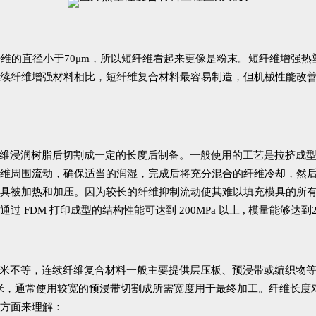
多数纤维的直径小于70μm，所以短纤维看起来更像是粉末。短纤维增
续纤维增强材料相比，短纤维复合材料最容易制造，但机械性能改
续纤维浸润树脂后切割成一定的长度后制备。一般使用的工艺是拉挤成
维周围流动，确保适当的润湿，完成后将充分混合的纤维冷却，然
具被加热和加压。因为较长的纤维抑制流动使其难以填充模具的所
 FDM 打印成型的结构性能可达到 200MPa 以上 , 模量能够达
千米不等，连续纤维复合材料一般主要提供层压板、预浸带或编织物
m 至上百毫米，通常使用较宽的预浸带切割成所需宽度用于最终加工。纤
方面来理解：