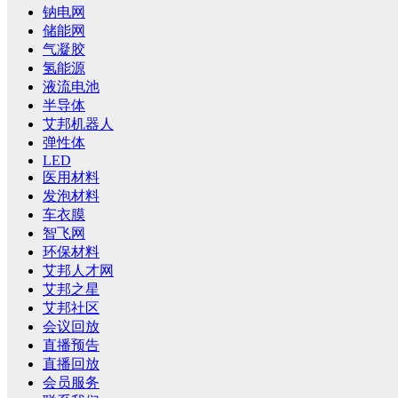
钠电网
储能网
气凝胶
氢能源
液流电池
半导体
艾邦机器人
弹性体
LED
医用材料
发泡材料
车衣膜
智飞网
环保材料
艾邦人才网
艾邦之星
艾邦社区
会议回放
直播预告
直播回放
会员服务