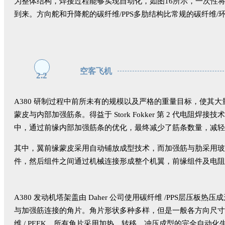
为整体结构，焊接过程能够实现自动化，如图16所示，一次性
到来。方向舵和升降舵的碳纤维/PPS多肋结构比常规的碳纤维
空客飞机
2.2
A380 研制过程中前所未有的规模以及严格的重量目标，使其大量
蒙皮与内部加强筋条。得益于 Stork Fokker 第 2 代
中，通过前缘内部加强筋条的优化，最终减少了筋条数量，减轻了
其中，翼前缘蒙皮采用自动铺放成型技术，而加强筋与肋采用玻璃
件，然后组件之间通过机械连接形成整个机翼，前缘组件及电阻
A380 发动机塔架盖由 Daher 公司使用碳纤维 /PPS层压板热
与加强筋连接的角片。角片形状多种多样，但是一般各方向尺寸均小于 20
维 / PEEK。所有角片采用加热、转移、冲压成型的完全自动化生产，每