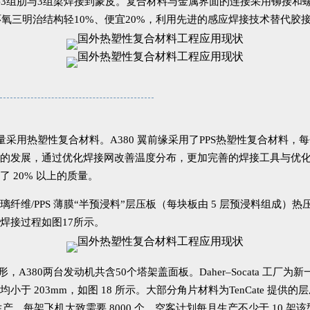
将3组肋与3组梁焊接到蒙皮。复合材料与金属界面的连接采用铆接和
/环氧三明治结构轻10%、便宜20%，利用先进的感应焊接技术替代
采用热塑性复合材料。A380 翼前缘采用了PPS热塑性复合材料，每
电阻焊接技术的发展，通过优化焊接网改善温度分布，更加完善的焊接工具与
 20% 以上的质量。
纤维/PPS 薄膜“半预浸料”层压板（每块板由 5 层预浸料组成
焊接过程如图17所示。
压成形，A380两台发动机共含50个塔架盖面板。Daher–Socata 
3mm，如图 18 所示。大部分角片材料为TenCate 提供的层压板预浸料
架飞机大致需要 8000 个。空客计划每月生产不少于 10 架该型飞机，D