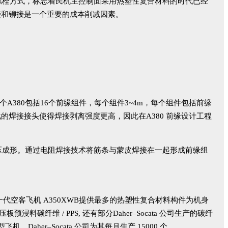
螺栓方式，标志着民机主控制面采用热塑性复合材料的时代已经
胶接和铆接是一个重要的成本削减因素。
个A380包括16个前缘组件，每个组件3~4m，每个组件包括前缘
优化的焊接接头使得焊接剥离强度更高，因此在A380 前缘设计工程
）热压成形。通过电阻焊接技术将筋条与蒙皮焊接在一起形成前缘组
工厂为新一代空客飞机 A350XWB提供最多的热塑性复合材料构件为机身
碳纤维 / PPS, 还有部分Daher–Socata 公司生产的碳纤
aher–Socata 公司为其每月生产 15000 个。