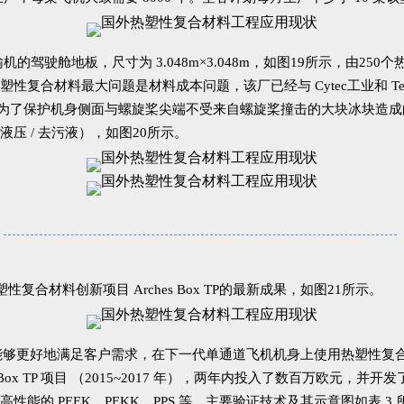
军用运输机的驾驶舱地板，尺寸为 3.048m×3.048m，如图19所示，
复合材料最大问题是材料成本问题，该厂已经与 Cytec工业和 Te
机为了保护机身侧面与螺旋桨尖端不受来自螺旋桨撞击的大块冰块造成的
 / 去污液），如图20所示。
其热塑性复合材料创新项目 Arches Box TP的最新成果，如图21所示。
够更好地满足客户需求，在下一代单通道飞机机身上使用热塑性复合材料，STELIA 
hes Box TP 项目 （2015~2017 年），两年内投入了数百万
的 PEEK、PEKK、PPS 等，主要验证技术及其示意图如表 3 