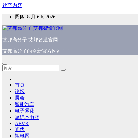
跳至内容
周四. 8 月 6th, 2026
艾邦高分子 艾邦智造官网
艾邦高分子的全新官方网站！！
首页
论坛
展会
智能汽车
电子雾化
笔记本电脑
ARVR
光伏
锂电网