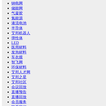
钠电网
储能网
气凝胶
氢能源
液流电池
半导体
艾邦机器人
弹性体
LED
医用材料
发泡材料
车衣膜
智飞网
环保材料
艾邦人才网
艾邦之星
艾邦社区
会议回放
直播预告
直播回放
会员服务