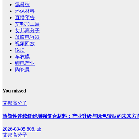
氢科技
环保材料
直播预告
艾邦加工展
艾邦高分子
薄膜电容器
视频回放
论坛
车衣膜
锂电产业
陶瓷展
You missed
艾邦高分子
热塑性连续纤维增强复合材料：产业升级与绿色转型的未来方
2026-08-05
808, ab
艾邦高分子