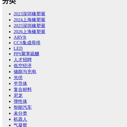
分类
2023深圳橡塑展
2024上海橡塑展
2025深圳橡塑展
2026上海橡塑展
ARVR
CCS集成母排
LED
PPS聚苯硫醚
人才招聘
低空经济
储能与充电
光伏
半导体
复合材料
尼龙
弹性体
智能汽车
未分类
机器人
气凝胶