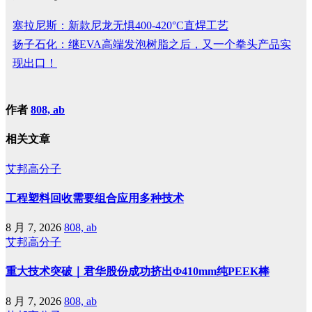
塞拉尼斯：新款尼龙无惧400-420°C直焊工艺
扬子石化：继EVA高端发泡树脂之后，又一个拳头产品实
现出口！
作者
808, ab
相关文章
艾邦高分子
工程塑料回收需要组合应用多种技术
8 月 7, 2026
808, ab
艾邦高分子
重大技术突破｜君华股份成功挤出Φ410mm纯PEEK棒
8 月 7, 2026
808, ab