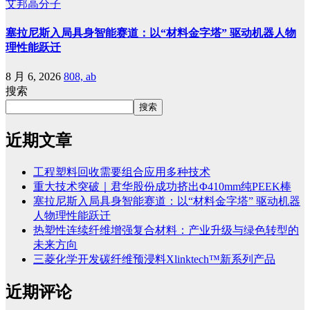
艾邦高分子
塞拉尼斯入局具身智能赛道：以“材料金字塔” 驱动机器人物
理性能跃迁
8 月 6, 2026
808, ab
搜索
搜索
近期文章
工程塑料回收需要组合应用多种技术
重大技术突破｜君华股份成功挤出Φ410mm纯PEEK棒
塞拉尼斯入局具身智能赛道：以“材料金字塔” 驱动机器
人物理性能跃迁
热塑性连续纤维增强复合材料：产业升级与绿色转型的
未来方向
三菱化学开发碳纤维预浸料Xlinktech™新系列产品
近期评论