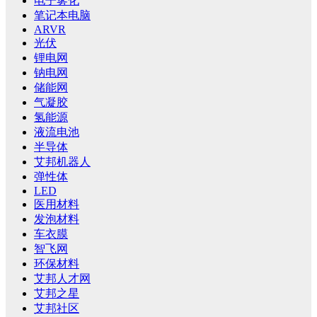
电子雾化
笔记本电脑
ARVR
光伏
锂电网
钠电网
储能网
气凝胶
氢能源
液流电池
半导体
艾邦机器人
弹性体
LED
医用材料
发泡材料
车衣膜
智飞网
环保材料
艾邦人才网
艾邦之星
艾邦社区