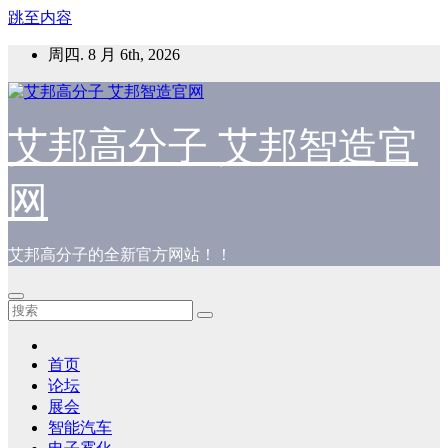
跳至内容
周四. 8 月 6th, 2026
艾邦高分子 艾邦智造官
网
艾邦高分子的全新官方网站！！
首页
论坛
展会
智能汽车