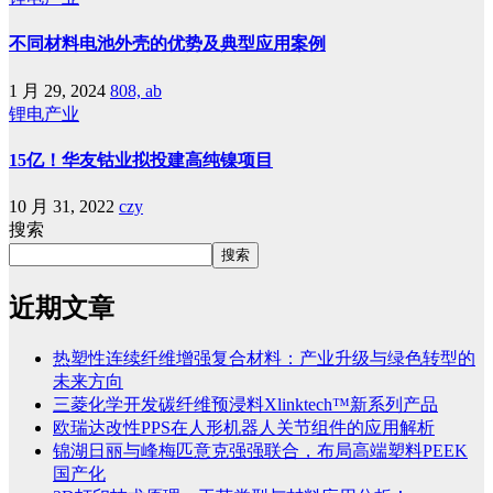
不同材料电池外壳的优势及典型应用案例
1 月 29, 2024
808, ab
锂电产业
15亿！华友钴业拟投建高纯镍项目
10 月 31, 2022
czy
搜索
搜索
近期文章
热塑性连续纤维增强复合材料：产业升级与绿色转型的
未来方向
三菱化学开发碳纤维预浸料Xlinktech™新系列产品
欧瑞达改性PPS在人形机器人关节组件的应用解析
锦湖日丽与峰梅匹意克强强联合，布局高端塑料PEEK
国产化