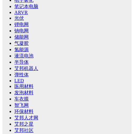
电子雾化
笔记本电脑
ARVR
光伏
锂电网
钠电网
储能网
气凝胶
氢能源
液流电池
半导体
艾邦机器人
弹性体
LED
医用材料
发泡材料
车衣膜
智飞网
环保材料
艾邦人才网
艾邦之星
艾邦社区