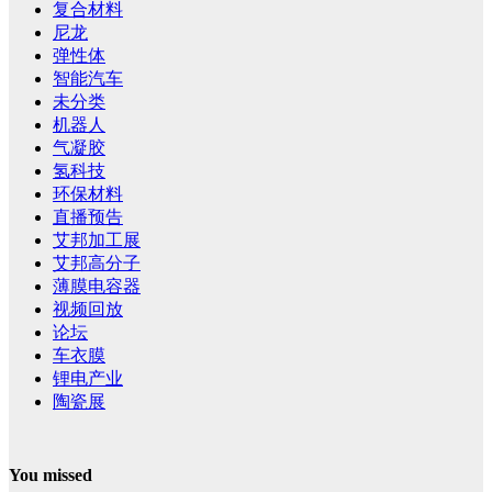
复合材料
尼龙
弹性体
智能汽车
未分类
机器人
气凝胶
氢科技
环保材料
直播预告
艾邦加工展
艾邦高分子
薄膜电容器
视频回放
论坛
车衣膜
锂电产业
陶瓷展
You missed