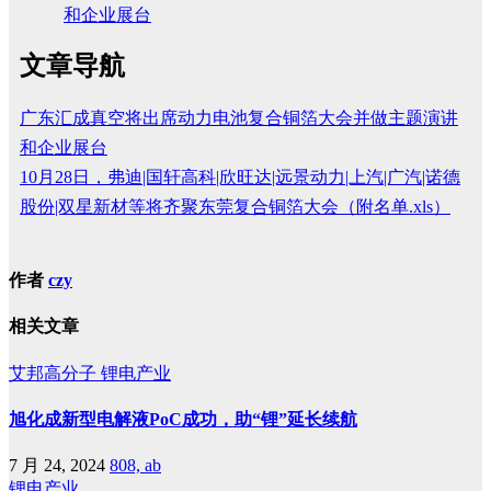
和企业展台
文章导航
广东汇成真空将出席动力电池复合铜箔大会并做主题演讲
和企业展台
10月28日，弗迪|国轩高科|欣旺达|远景动力|上汽|广汽|诺德
股份|双星新材等将齐聚东莞复合铜箔大会（附名单.xls）
作者
czy
相关文章
艾邦高分子
锂电产业
旭化成新型电解液PoC成功，助“锂”延长续航
7 月 24, 2024
808, ab
锂电产业